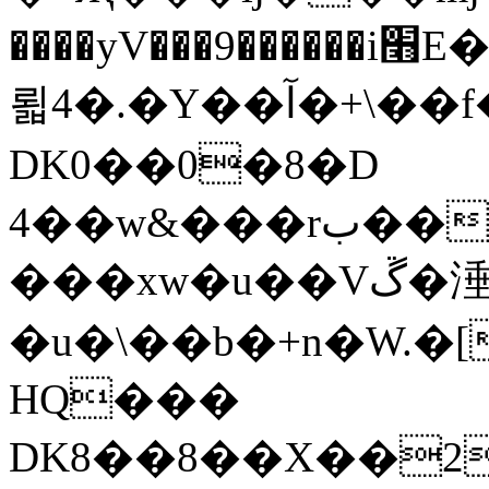
����yV���9������i׫E��y��zȦ�Zz����Z��zwS�g��g�v�ڶ*'��z�l��
뢻4�.�Y��آ�+\��f�[b��h�١
DK0��0�8�D
4��w&���rب��m���-
���xw�u��Vڱ�涶
�u�\��b�+n�W.�
HQ���
DK8��8��X��