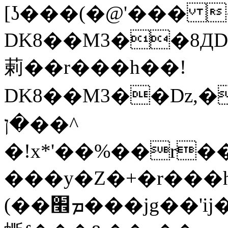
[ʖ���(�@'��� 
DK8��M3��8ДD��L�D
䓶��r���h��!
DK8��M3��Dz,�,�*'
�ן��^
�!x*'��%��r���h��Ţ�
���y�Z�+�r���h�
(��ܡ׮���jg��'ij�0��O��ڝ�t�M=��}zf��