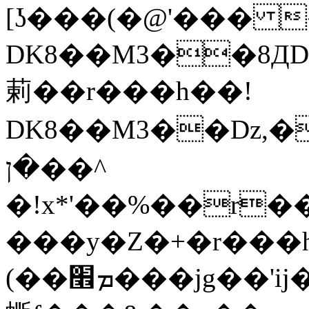
[ʖ���(�@'��� 
DK8��M3��8ДD��L�D
䓶��r���h��!
DK8��M3��Dz,�,�*'
�ן��^
�!x*'��%��r���h��Ţ�
���y�Z�+�r���h�
(��ܡ׮���jg��'ij�0��O��ڝ�t�M=��}zf��