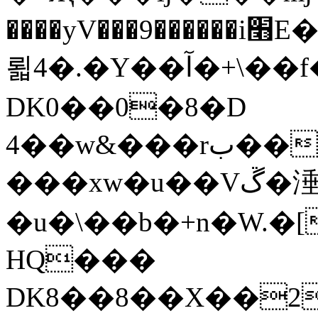
����yV���9������i׫E��y��zȦ�Zz����Z��zwS�g��g�v�ڶ*'��z�l��
뢻4�.�Y��آ�+\��f�[b��h�١
DK0��0�8�D
4��w&���rب��m���-
���xw�u��Vڱ�涶
�u�\��b�+n�W.�
HQ���
DK8��8��X��