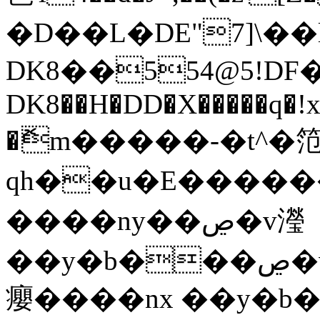
�D��L�DE"7]\��l
DK8��554@5!DF��x%,����
DK8��H�DD�X
�����q�!x
�ޮm�����-�t^
qh��u�E�������
����ny��ڝ�v瀅
��y�b���ڝ�v�y�����ny��ڝ�6
癭����nx ��y�b