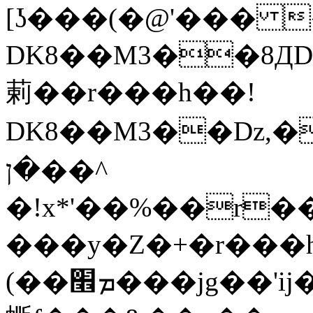
[ʖ���(�@'��� 
DK8��M3��8ДD��L�D
䓶��r���h��!
DK8��M3��Dz,�,�*'
�ן��^
�!x*'��%��r���h��Ţ�
���y�Z�+�r���h�
(��ܡ׮���jg��'ij�0��O��ڝ�t�M=��}zf��