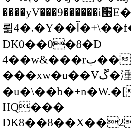
����yV���9������i׫E��y��zȦ�Zz����Z��zwS�g��g�v�ڶ*'��z�l��
뢻4�.�Y��آ�+\��f�[b��h�١
DK0��0�8�D
4��w&���rب��m���-
���xw�u��Vڱ�涶
�u�\��b�+n�W.�
HQ���
DK8��8��X��