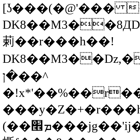
[ʖ���(�@'��� 
DK8��M3��8ДD��L�D
䓶��r���h��!
DK8��M3��Dz,�,�*'
�ן��^
�!x*'��%��r���h��Ţ�
���y�Z�+�r���h�
(��ܡ׮���jg��'ij�0��O��ڝ�t�M=��}zf��