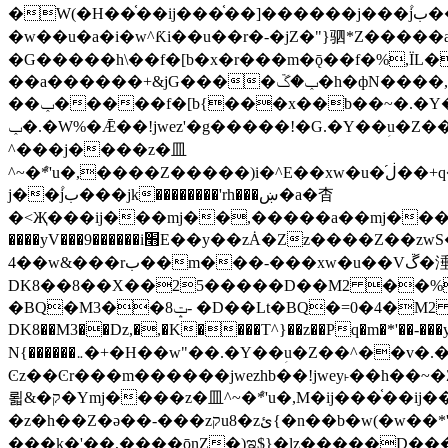
�W(�H��֫��ij���֫��]������j���۫jب���w&�zZ�����i�<�]4���y�Z�Ǯ�[Z����-���y�h��Z��m����֫����a��涶
�w��u�a�i�w^Ƙi��u��r�-�jZ�"}驷*Z�����a�
�G�����h\��f�[b�x�r���m�ǭ��f�%,ÏL��M$�r�܅�ݕ�&
��a������+&jG����ݕ�ڱ�h�фN����,m�+�H��w"��!�G.�Y��ؚu�Z��^�!
��ݕ�����f�[b{���x��b��~�.�Y��آ��+y�f��y˫���w�w腩ݕ��D� ��L�� G(u�+z����>��뢻>�˫�k��*ޚ�ޅ�ݕ顊w腩
ݕ�.�W%�Ǣ��!jwez'�g�����!�G.�Y��ؚu�Z��^�!���x��˫�k��+��-�4�|!�W��g�����.�Y��؜���޶���z�l��z�lz��ǫ��욇
^���j����z�⽫
^~�ܶ*'u�,����Z�����)i�^E��xw�u�ڶ֜��+q�,z�ޮ�)��Z��tۆ��ڞ����z�����*Z�Ǭ[ږ'GM3ۺױ������rG�t#��g����j����jk-
j��۫jب���jk��������'rh���ښ�a�杳
�<Җ���ij���mj��,�����a��mj����z�k�kZ����
����yV���9������i׫E��y��zȦ�Zz����Z��zwS�g��g�v�ڶ*'��z�l��뢻4�.�Y��آ�+\��f�[b��h�١ DK0��0�8�D
4��w&���rب��m���-���xw�u��Vڱ�涶�u�\��b�+n�W.�[��mj����BQ�=4DMDMM HQ���
DK8��8��X��25�����D��M2 ��%,�
BQ�=0�4�M2 ��%
�BQ�M3��8ݓ- �D��Lt�
DK8��M3��Dz,�,�K����T^}��z��Pq�m�*'��-���y
N{������܅�+�H��w"��.�Y��ؚu�Z��^��v�.�Y��؞��&����)���z)ߡ˫�k��(�~��i١r�^r���b��"��!jwex%,�E8t�<#��{Jު笶
Ͼz��Ͼr���m������jwezhb��!jwey˫��h�
뢻&�ק�Ymj����z�⽫^~�ܶ*'u�,M�ij���֫��ij���֫��i��ij����+��������j���۫jب���w.���s)����jk-���v���JZ�ǝ���z�嵪
�z�h��Z�ǝ��-���zקu8�zئ{�n��b�w(�w��*'�K(rG��b��b��u8�{b��(�{l����(�˫����ئy��N)���$~���^�,��+��랇
���k�'��,����ǭnZ�)ಇ$}�lz�����D���ڝ��L��ֹǢ�a��k������Rǫ���b���v���������zZ�Zt*'��-���y�Z�+ޮz