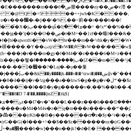
�D��L�DE"7]\��lz�)���k'! DK8��554@5!DF��x%
 ��y�b���ڝ�v�y�����ny��ڝ�6癭
�� �@Q�=5��++jwh�K����,
䓶��r���h��!
Ţ��ם��++jwH<*'��-
��f�[bi�ajwezh\��vW�rhr���m��^rhk�y� !
�y�Z�Ǯ�[Z����-
v�!zg���a��lzwS�g��g�v�ڶ*'��$z�-�֥ ��L!
�D 7-�'��,����ǭnZ�)ಇ$}
��(rKh��B�y������ռ�z�$y�^i�\�y�rب��b��
��+z۫��-jW(�w��*'��-