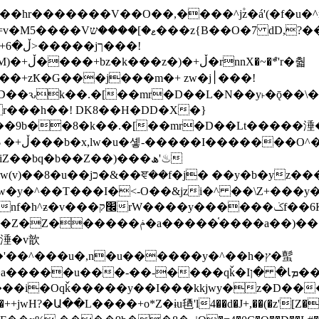
�ܶ*'r�춻
Ҟ�G���j���m�+ zw�j׀���!
DD�D��ԅk��.�[��mr�D��L�N��y˫�ǭ��
[r���h��! DK8��H�DD�X�}
��9b��8�k��.�[��mr�D��Lt�
����涶�w
z������ �u�'��.��^�笶
!y�����W������ky�r��.�*�z��jib��ނ+-
���qǩ�Iܡا� �ן��^ ��y�b�yz�������j�^tZ+�����
���i�Oqǩ�����y��I���kkjwy�z�D���