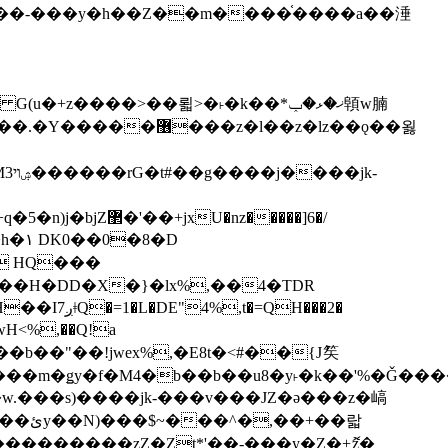
z�����]6�/
��H�DD�X�}�lx%,��4�TDR
QH���2�
jwH<%,��Q!a
)�r���m�ǥy�f�M4�b��b��u8�y˫�k��'%�Ǧ