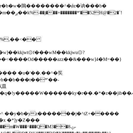
\�%,��<��
]��kkjwt۞f���wM��kkjwu۞?
x �*]y�Z���