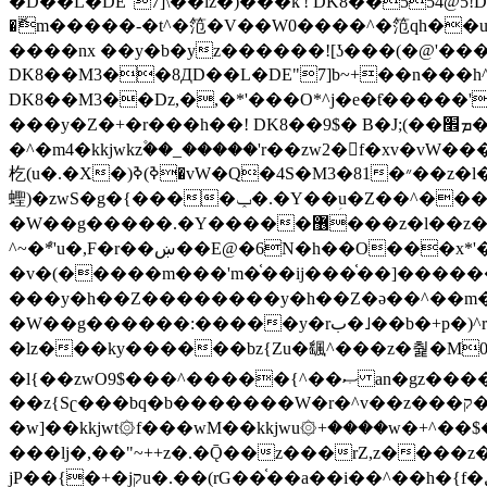
�ޮm�����-�t^�笵�V��W0����^�笵qh��u�E�������m���ڝ�6癭����ny��ڝ�v瀅
����nx ��y�b�yz������![ʖ���(�@'�
DK8��M3��8ДD��L�DE"7]b~+��n���h^ƶ�v���׬�˫�ǭ��\�%,��<
DK8��M3��Dz,�,�*'���O*^j�e�ƭ�����'��֩�X�jب����qǩ�Iܡا� �ן��^ �!x*'��%��r���h��
���y�Z�+�r���h��! DK8��9$� B�J;(��ܡ׮���jg��'ij�0��O��ڝ�t�M=��}zf��蝂f���&��܅��
�^�m4�kkjwkz۫��_�����'r��zw2�f�xv�vW�
杚(u�.�X�)ߢ)ߢ�vW�Q�4S�M3�81�״��z�l�竮����.�Y��ثzj/z�vW��)ߢ�vW���\���w腩ݕ
蟶)�zwS�g�{����ݕ�.�Y��ؚu�Z��^���(b~���)�r���m�ǥy�f�M4�'�z����6�M+z����4��^z���L!
�W��g�����.�Y��؜���޶���z�l��z�lz��ǫ��쮛�ا�����-����۫jب�[Z��m���^j��ji���⽫
^~�ܶ*'u�,F�r��ښ��E@�6N�h��O���x*'���-��[�׿��?�Laj�-�ǫ��톷
�v�(�����m���'m�֫��ij���֫��]������j���۫jب��&k��y����jk-���v�t�^tzwi�)���ښǧv�"�����z�"�����
���y�h��Z��������y�h��Z�ǝ��^��m��8�4��ij�
�W��g������:�����y�rب�˩��b�+p�)^r������l��B�y�g�����v�,��%��h��-��ky���{^��+y�^��oz��ʗ������ޮ'�竝��}
�lz���ky������bz{Zu�颻^���z�춽�M0"���8
�l{��zwO9$���^�����{^��ޞ an�gz����ݶ��ܫz��I7�v�"���L��ֹ�z���h���ꔱ���������ݢe,z� z{k���
��z{Sʗ���bq�b��� ����W�r�^v��z���ק�����u�M4�M4ҹ�z�q�m���z���w��*'��jX�z��z�Ţ��ם�涶
�w]��kkjwt۞f���wM��kkjwu۞+����w�+^��$�ꬡ�
���lj�,��"~++z�.�Ǭ��z���rZ,z����z�(rG��G(�ا���+^��$��$z������nz�(rG���^z�_���r(rG���,}�h
jP��{�+�jקu�.��(rG��֫��a��i��^��h�{f�׫�ܩ�+ڵ���b�w]���n��jk?�d�E� ���������u���'��\���j�>}