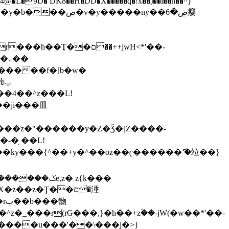
,����9b��8�ږǂQ�=4�0C�O��D��L#�4@�L�9D� DK8��H�DD�X
�����q�!x��)��l��h��^}
�W�����f�[b�w�
�朆