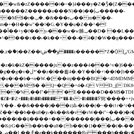
����Z�����a���N)��)��۫jب�����-
���rب��m���-
�jx��z���4���^v�]6��+q�5�n)j�bjZ޲�'��+jxU�n
��M$� �Q=�Q�=4�-Q VD_j[ DK8
,��I"�`�E�����D��M$�TDH��I7ږǂQ�=1�L�DE"4%,t�=
�Z�+�\Z+���y�h��b���t��*'��-�x>�b���t�Ӯ炖'����++
�~�Z��^��b��u8�y˫�k��&�v�vW��i"~���
�