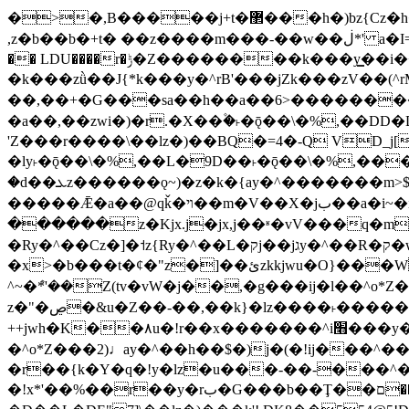
�>�,B�����j+t�޲���h�)bz{Cz�h��hr�������V��O��,����^j۫z�á'(�f�u�^r�b�w�隝��������^�ǿz�讷���b�
,z�b��b�+t� ��z����m���-��w��ڶ*' a�I=v�M5����Vޱ�]����ש���z{B��O�7 dD,?��m��ږ��k%-��j���+�������*'��52H@�2�`!
�� LDU����r�ݱ�Z��������k���y͇��i�+ڵ�6>�����jך���!
�k���zǜ��J{*k���y�^rB'���jZk���zV��(^rM)�+ڵ����+bz�k���z�)�+ڵ�rnnX�~
��,��+�G���sa��h��a��6>���������+z
�a��,
��zwi�)�r.�X��۫�˫�ǭ��\�%,��
'Z���r����\��lz�)��BQ�=4�-Q VD_j
�ly˫�ǭ��\�%,��L�9D��˫�ǭ��\�%,��
�d��ܥz������ǫ~)�z�k�{ay�^�������m>$ �+ڵ���b�x,lw�u�솋-�����I�������O^��<����Od�����azz��&���w]4�M=��}
�����Ǣ�a��@qǩ�ױ��m�V��X�jب��a�i~�iZ��bq�b��Z��)���ھ'♨
������z�Kjx.j�jx,j��ʶ�vV���q�mw(v)��8�u��jכ�&��ਞ��f�j� ��y�b�y
�Ry�^��Cz�]�˦z{Ry�^��L�קj��jגy�^��R�ק�w�y�^��T���I�<-O��&jzi�^ ��\Z+���y�h��b���t��*'��-
�x>�b���t�¢�"z�]��ئzkkjwu�O}���Wnf�h^ƶ�v���׬קrW����y������ݢf��6Қ⽫
^~�ܶ*'��Z(tv�vW�j��,�g���ij�l��^o*Z��Z�Z������ݥ�a�����֫����a��)���q�
z�"�ڝ�&u�Z��-��,��k}�lz����˫�����涶�v歆
++jwh�K��٨u�!r��x�������^i׫���y�'��^���u�,n�u������y�^��h�ץ�蟚
�^o*Z���2)♩ay�^��h��$�)j�(�!ij���^��a�����u���-��-�
�r��{k�Y�q�!y�lz�u���-��-���^
�!x*'��%��r��y�rب�G���b��Ţ��ם��++jwH?�Ա��L����+o*Z�ɨu毢'l4��d�J+,��(�z'[Z���m�W���^���Q�M3��8ݓ-