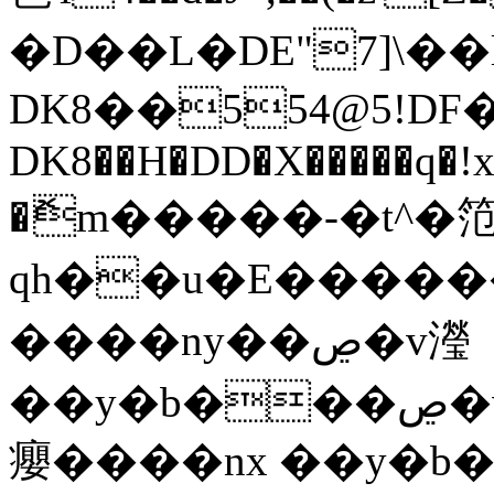
�D��L�DE"7]\��l
DK8��554@5!DF��x%,����
DK8��H�DD�X
�����q�!x
�ޮm�����-�t^
qh��u�E�������
����ny��ڝ�v瀅
��y�b���ڝ�v�y�����ny��ڝ�6
癭����nx ��y�b