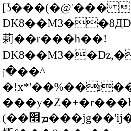
[ʖ���(�@'��� 
DK8��M3��8ДD��L�D
䓶��r���h��!
DK8��M3��Dz,�,�*'
�ן��^
�!x*'��%��r���h��Ţ�
���y�Z�+�r���h�
(��ܡ׮���jg��'ij�0��O��ڝ�t�M=��}zf��