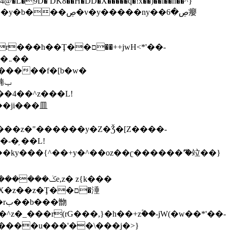
,����9b��8�ږǂQ�=4�0C�O��D��L#�4@�L�9D� DK8��H�DD�X
�����q�!x��)��l��h��^}
�W�����f�[b�w�
�朆