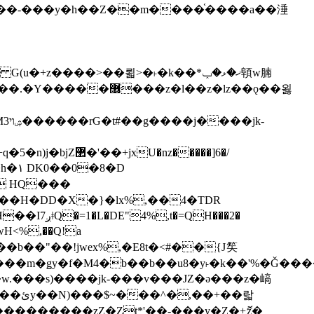
z�����]6�/
��H�DD�X�}�lx%,��4�TDR
QH���2�
jwH<%,��Q!a
)�r���m�ǥy�f�M4�b��b��u8�y˫�k��'%�Ǧ