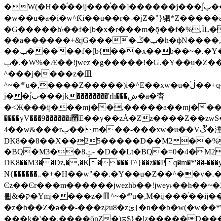
�W(�H��֫��ij���֫��]������j���۫jب���w&�zZ�����i�<�]4���y�Z�Ǯ�[Z����-���y�h��Z��m����֫����a��涶
�w��u�a�i�w^Ƙi��u��r�-�jZ�"}驷*Z�����a�
�G�����h\��f�[b�x�r���m�ǭ��f�%,ÏL��M$�r�܅�ݕ�&
��a������+&jG����ݕ�ڱ�h�фN����,m�+�H��w"��!�G.�Y��ؚu�Z��^�!
��ݕ�����f�[b{���x��b��~�.�Y��آ��+y�f��y˫���w�w腩ݕ��D� ��L�� G(u�+z����>��뢻>�˫�k��*ޚ�ޅ�ݕ顊w腩
ݕ�.�W%�Ǣ��!jwez'�g�����!�G.�Y��ؚu�Z��^�!���x��˫�k��+��-�4�|!�W��g�����.�Y��؜���޶���z�l��z�lz��ǫ��욇
^���j����z�⽫
^~�ܶ*'u�,����Z�����)i�^E��xw�u�ڶ֜��+q�,z�ޮ�)��Z��tۆ��ڞ����z�����*Z�Ǭ[ږ'GM3ۺױ������rG�t#��g����j����jk-
j��۫jب���jk��������'rh���ښ�a�杳
�<Җ���ij���mj��,�����a��mj����z�k�kZ����
����yV���9������i׫E��y��zȦ�Zz����Z��zwS�g��g�v�ڶ*'��z�l��뢻4�.�Y��آ�+\��f�[b��h�١ DK0��0�8�D
4��w&���rب��m���-���xw�u��Vڱ�涶�u�\��b�+n�W.�[��mj����BQ�=4DMDMM HQ���
DK8��8��X��25�����D��M2 ��%,�
BQ�=0�4�M2 ��%
�BQ�M3��8ݓ- �D��Lt�
DK8��M3��Dz,�,�K����T^}��z��Pq�m�*'��-���y
N{������܅�+�H��w"��.�Y��ؚu�Z��^��v�.�Y��؞��&����)���z)ߡ˫�k��(�~��i١r�^r���b��"��!jwex%,�E8t�<#��{Jު笶
Ͼz��Ͼr���m������jwezhb��!jwey˫��h�
뢻&�ק�Ymj����z�⽫^~�ܶ*'u�,M�ij���֫��ij���֫��i��ij����+��������j���۫jب���w.���s)����jk-���v���JZ�ǝ���z�嵪
�z�h��Z�ǝ��-���zקu8�zئ{�n��b�w(�w��*'�K(rG��b��b��u8�{b��(�{l����(�˫����ئy��N)���$~���^�,��+��랇
���k�'��,����ǭnZ�)ಇ$}�lz�����D���ڝ��L��ֹǢ�a��k������Rǫ���b���v���������zZ�Zt*'��-���y�Z�+ޮz