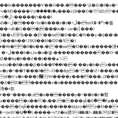
�ܶ*'r�춻
Ҟ�G���j���m�+ zw�j׀���!
DD�D��ԅk��.�[��mr�D��L�N��y˫�ǭ��
[r���h��! DK8��H�DD�X�}
��9b��8�k��.�[��mr�D��Lt�
����涶�w
z������ �u�'��.��^�笶
!y�����W������ky�r��.�*�z��jib��ނ+-
���qǩ�Iܡا� �ן��^ ��y�b�yz�������j�^tZ+�����
���i�Oqǩ�����y��I���kkjwy�z�D���