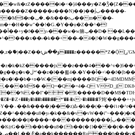
����Z�����a���N)��)��۫jب�����-
���rب��m���-
�jx��z���4���^v�]6��+q�5�n)j�bjZ޲�'��+jxU�n
��M$� �Q=�Q�=4�-Q VD_j[ DK8
,��I"�`�E�����D��M$�TDH��I7ږǂQ�=1�L�DE"4%,t�=
�Z�+�\Z+���y�h��b���t��*'��-�x>�b���t�Ӯ炖'����++
�~�Z��^��b��u8�y˫�k��&�v�vW��i"~���
�