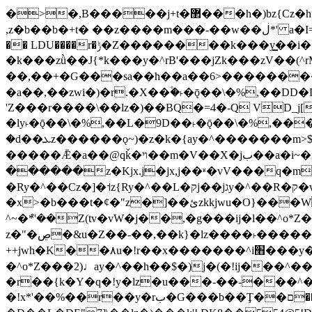
�>�,B�����j+t�޲���h�)bz{Cz�h��hr�������V��O��,����^j۫z�á'(�f�u�^r�b�w�隝��������^�ǿz�讷���b�
,z�b��b�+t� ��z����m���-��w��ڶ*' a�I=v�M5����Vޱ�]����ש���z{B��O�7 dD,?��m��ږ��k%-��j���+�������*'��52H@�2�`!
�� LDU����r�ݱ�Z��������k���y͇��i�+ڵ�6>�����jך���!
�k���zǜ��J{*k���y�^rB'���jZk���zV��(^rM)�+ڵ����+bz�k���z�)�+ڵ�rnnX�~
��,��+�G���sa��h��a��6>���������+z
�a��,
��zwi�)�r.�X��۫�˫�ǭ��\�%,��
'Z���r����\��lz�)��BQ�=4�-Q VD_j
�ly˫�ǭ��\�%,��L�9D��˫�ǭ��\�%,��
�d��ܥz������ǫ~)�z�k�{ay�^�������m>$ �+ڵ���b�x,lw�u�솋-�����I�������O^��<����Od�����azz��&���w]4�M=��}
�����Ǣ�a��@qǩ�ױ��m�V��X�jب��a�i~�iZ��bq�b��Z��)���ھ'♨
������z�Kjx.j�jx,j��ʶ�vV���q�mw(v)��8�u��jכ�&��ਞ��f�j� ��y�b�y
�Ry�^��Cz�]�˦z{Ry�^��L�קj��jגy�^��R�ק�w�y�^��T���I�<-O��&jzi�^ ��\Z+���y�h��b���t��*'��-
�x>�b���t�¢�"z�]��ئzkkjwu�O}���Wnf�h^ƶ�v���׬קrW����y������ݢf��6Қ⽫
^~�ܶ*'��Z(tv�vW�j��,�g���ij�l��^o*Z��Z�Z������ݥ�a�����֫����a��)���q�
z�"�ڝ�&u�Z��-��,��k}�lz����˫�����涶�v歆
++jwh�K��٨u�!r��x�������^i׫���y�'��^���u�,n�u������y�^��h�ץ�蟚
�^o*Z���2)♩ay�^��h��$�)j�(�!ij���^��a�����u���-��-�
�r��{k�Y�q�!y�lz�u���-��-���^
�!x*'��%��r��y�rب�G���b��Ţ��ם��++jwH?�Ա��L����+o*Z�ɨu毢'l4��d�J+,��(�z'[Z���m�W���^���Q�M3��8ݓ-