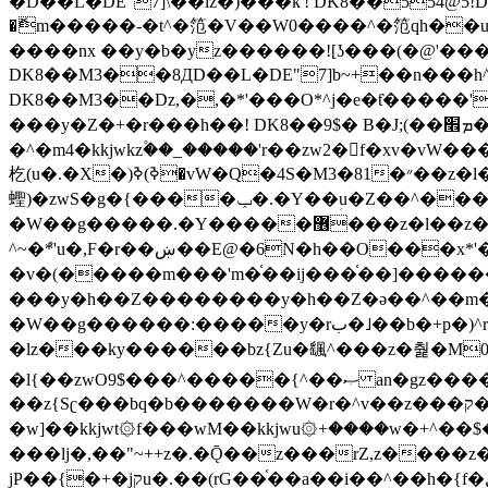
�ޮm�����-�t^�笵�V��W0����^�笵qh��u�E�������m���ڝ�6癭����ny��ڝ�v瀅
����nx ��y�b�yz������![ʖ���(�@'�
DK8��M3��8ДD��L�DE"7]b~+��n���h^ƶ�v���׬�˫�ǭ��\�%,��<
DK8��M3��Dz,�,�*'���O*^j�e�ƭ�����'��֩�X�jب����qǩ�Iܡا� �ן��^ �!x*'��%��r���h��
���y�Z�+�r���h��! DK8��9$� B�J;(��ܡ׮���jg��'ij�0��O��ڝ�t�M=��}zf��蝂f���&��܅��
�^�m4�kkjwkz۫��_�����'r��zw2�f�xv�vW�
杚(u�.�X�)ߢ)ߢ�vW�Q�4S�M3�81�״��z�l�竮����.�Y��ثzj/z�vW��)ߢ�vW���\���w腩ݕ
蟶)�zwS�g�{����ݕ�.�Y��ؚu�Z��^���(b~���)�r���m�ǥy�f�M4�'�z����6�M+z����4��^z���L!
�W��g�����.�Y��؜���޶���z�l��z�lz��ǫ��쮛�ا�����-����۫jب�[Z��m���^j��ji���⽫
^~�ܶ*'u�,F�r��ښ��E@�6N�h��O���x*'���-��[�׿��?�Laj�-�ǫ��톷
�v�(�����m���'m�֫��ij���֫��]������j���۫jب��&k��y����jk-���v�t�^tzwi�)���ښǧv�"�����z�"�����
���y�h��Z��������y�h��Z�ǝ��^��m��8�4��ij�
�W��g������:�����y�rب�˩��b�+p�)^r������l��B�y�g�����v�,��%��h��-��ky���{^��+y�^��oz��ʗ������ޮ'�竝��}
�lz���ky������bz{Zu�颻^���z�춽�M0"���8
�l{��zwO9$���^�����{^��ޞ an�gz����ݶ��ܫz��I7�v�"���L��ֹ�z���h���ꔱ���������ݢe,z� z{k���
��z{Sʗ���bq�b��� ����W�r�^v��z���ק�����u�M4�M4ҹ�z�q�m���z���w��*'��jX�z��z�Ţ��ם�涶
�w]��kkjwt۞f���wM��kkjwu۞+����w�+^��$�ꬡ�
���lj�,��"~++z�.�Ǭ��z���rZ,z����z�(rG��G(�ا���+^��$��$z������nz�(rG���^z�_���r(rG���,}�h
jP��{�+�jקu�.��(rG��֫��a��i��^��h�{f�׫�ܩ�+ڵ���b�w]���n��jk?�d�E� ���������u���'��\���j�>}