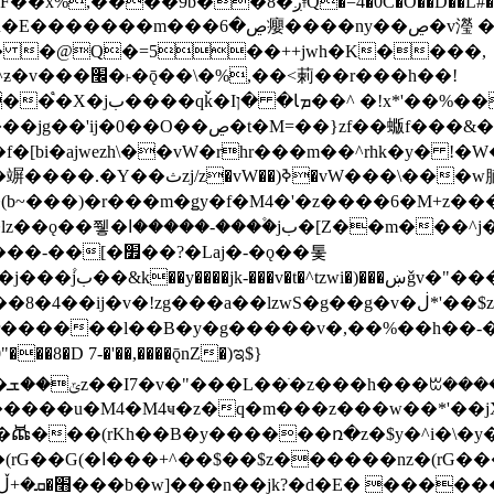
�D��L�DE"7]\��lz�)���k'! DK8��554@5!DF��x%
 ��y�b���ڝ�v�y�����ny��ڝ�6癭
�� �@Q�=5��++jwh�K����,
䓶��r���h��!
Ţ��ם��++jwH<*'��-
��f�[bi�ajwezh\��vW�rhr���m��^rhk�y� !
�y�Z�Ǯ�[Z����-
v�!zg���a��lzwS�g��g�v�ڶ*'��$z�-�֥ ��L!
�D 7-�'��,����ǭnZ�)ಇ$}
��(rKh��B�y������ռ�z�$y�^i�\�y�rب��b��
��+z۫��-jW(�w��*'��-