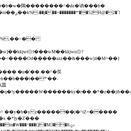
\�%,��<��
]��kkjwt۞f���wM��kkjwu۞?
x �*]y�Z���