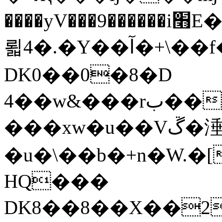
����yV���9������i׫E��y��zȦ�Zz����Z��zwS�g��g�v�ڶ*'��z�l��
뢻4�.�Y��آ�+\��f�[b��h�١
DK0��0�8�D
4��w&���rب��m���-
���xw�u��Vڱ�涶
�u�\��b�+n�W.�
HQ���
DK8��8��X��