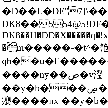
�D��L�DE"7]\��l
DK8��554@5!DF��x%,����
DK8��H�DD�X
�����q�!x
�ޮm�����-�t^
qh��u�E�������
����ny��ڝ�v瀅
��y�b���ڝ�v�y�����ny��ڝ�6
癭����nx ��y�b