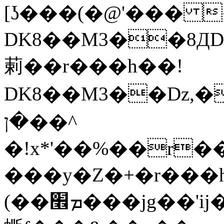
[ʖ���(�@'��� 
DK8��M3��8ДD��L�D
䓶��r���h��!
DK8��M3��Dz,�,�*'
�ן��^
�!x*'��%��r���h��Ţ�
���y�Z�+�r���h�
(��ܡ׮���jg��'ij�0��O��ڝ�t�M=��}zf��