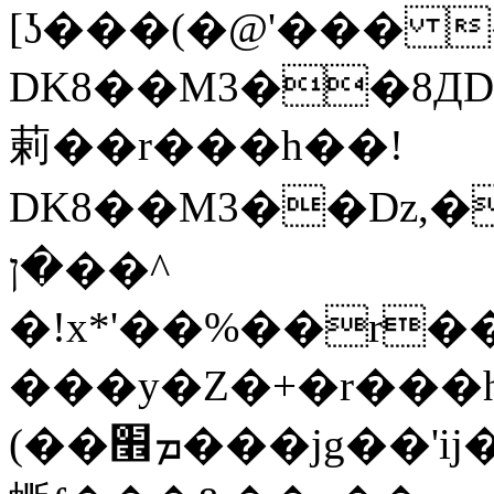
[ʖ���(�@'��� 
DK8��M3��8ДD��L�D
䓶��r���h��!
DK8��M3��Dz,�,�*'
�ן��^
�!x*'��%��r���h��Ţ�
���y�Z�+�r���h�
(��ܡ׮���jg��'ij�0��O��ڝ�t�M=��}zf��