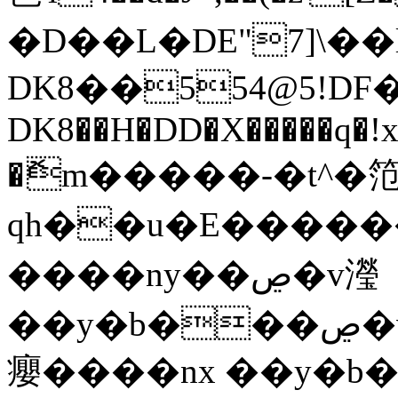
�D��L�DE"7]\��l
DK8��554@5!DF��x%,����
DK8��H�DD�X
�����q�!x
�ޮm�����-�t^
qh��u�E�������
����ny��ڝ�v瀅
��y�b���ڝ�v�y�����ny��ڝ�6
癭����nx ��y�b