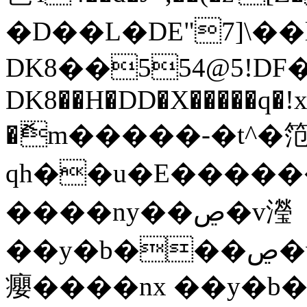
�D��L�DE"7]\��l
DK8��554@5!DF��x%,����
DK8��H�DD�X
�����q�!x
�ޮm�����-�t^
qh��u�E�������
����ny��ڝ�v瀅
��y�b���ڝ�v�y�����ny��ڝ�6
癭����nx ��y�b