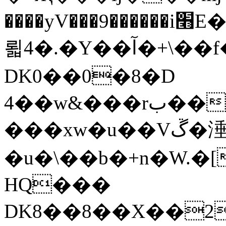
����yV���9������i׫E��y��zȦ�Zz����Z��zwS�g��g�v�ڶ*'��z�l��
뢻4�.�Y��آ�+\��f�[b��h�١
DK0��0�8�D
4��w&���rب��m���-
���xw�u��Vڱ�涶
�u�\��b�+n�W.�
HQ���
DK8��8��X��