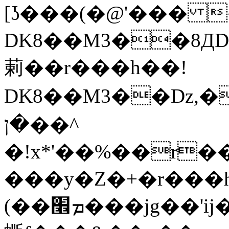
[ʖ���(�@'��� 
DK8��M3��8ДD��L�D
䓶��r���h��!
DK8��M3��Dz,�,�*'
�ן��^
�!x*'��%��r���h��Ţ�
���y�Z�+�r���h�
(��ܡ׮���jg��'ij�0��O��ڝ�t�M=��}zf��