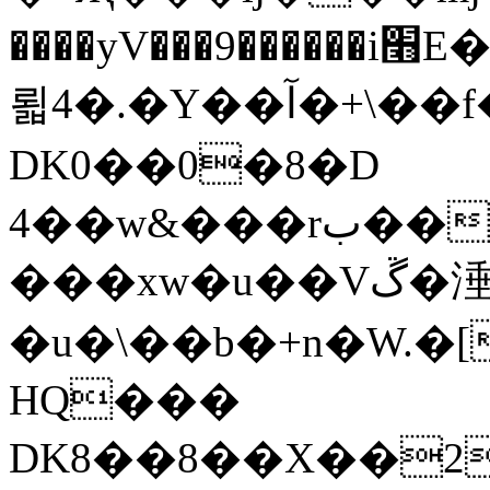
����yV���9������i׫E��y��zȦ�Zz����Z��zwS�g��g�v�ڶ*'��z�l��
뢻4�.�Y��آ�+\��f�[b��h�١
DK0��0�8�D
4��w&���rب��m���-
���xw�u��Vڱ�涶
�u�\��b�+n�W.�
HQ���
DK8��8��X��