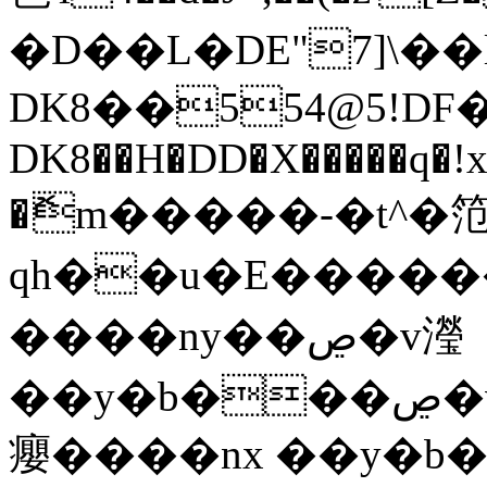
�D��L�DE"7]\��l
DK8��554@5!DF��x%,����
DK8��H�DD�X
�����q�!x
�ޮm�����-�t^
qh��u�E�������
����ny��ڝ�v瀅
��y�b���ڝ�v�y�����ny��ڝ�6
癭����nx ��y�b