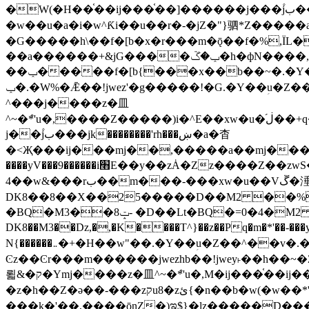
�W(�H��֫��ij���֫��]������j���۫jب���w&�zZ�����i�<�]4���y�Z�Ǯ�[Z����-���y�h��Z��m����֫����a��涶
�w��u�a�i�w^Ƙi��u��r�-�jZ�"}驷*Z�����a�
�G�����h\��f�[b�x�r���m�ǭ��f�%,ÏL��M$�r�܅�ݕ�&
��a������+&jG����ݕ�ڱ�h�фN����,m�+�H��w"��!�G.�Y��ؚu�Z��^�!
��ݕ�����f�[b{���x��b��~�.�Y��آ��+y�f��y˫���w�w腩ݕ��D� ��L�� G(u�+z����>��뢻>�˫�k��*ޚ�ޅ�ݕ顊w腩
ݕ�.�W%�Ǣ��!jwez'�g�����!�G.�Y��ؚu�Z��^�!���x��˫�k��+��-�4�|!�W��g�����.�Y��؜���޶���z�l��z�lz��ǫ��욇
^���j����z�⽫
^~�ܶ*'u�,����Z�����)i�^E��xw�u�ڶ֜��+q�,z�ޮ�)��Z��tۆ��ڞ����z�����*Z�Ǭ[ږ'GM3ۺױ������rG�t#��g����j����jk-
j��۫jب���jk��������'rh���ښ�a�杳
�<Җ���ij���mj��,�����a��mj����z�k�kZ����
����yV���9������i׫E��y��zȦ�Zz����Z��zwS�g��g�v�ڶ*'��z�l��뢻4�.�Y��آ�+\��f�[b��h�١ DK0��0�8�D
4��w&���rب��m���-���xw�u��Vڱ�涶�u�\��b�+n�W.�[��mj����BQ�=4DMDMM HQ���
DK8��8��X��25�����D��M2 ��%,�
BQ�=0�4�M2 ��%
�BQ�M3��8ݓ- �D��Lt�
DK8��M3��Dz,�,�K����T^}��z��Pq�m�*'��-���y
N{������܅�+�H��w"��.�Y��ؚu�Z��^��v�.�Y��؞��&����)���z)ߡ˫�k��(�~��i١r�^r���b��"��!jwex%,�E8t�<#��{Jު笶
Ͼz��Ͼr���m������jwezhb��!jwey˫��h�
뢻&�ק�Ymj����z�⽫^~�ܶ*'u�,M�ij���֫��ij���֫��i��ij����+��������j���۫jب���w.���s)����jk-���v���JZ�ǝ���z�嵪
�z�h��Z�ǝ��-���zקu8�zئ{�n��b�w(�w��*'�K(rG��b��b��u8�{b��(�{l����(�˫����ئy��N)���$~���^�,��+��랇
���k�'��,����ǭnZ�)ಇ$}�lz�����D���ڝ��L��ֹǢ�a��k������Rǫ���b���v���������zZ�Zt*'��-���y�Z�+ޮz