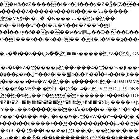
����Z�����a���N)��)��۫jب�����-
���rب��m���-
�jx��z���4���^v�]6��+q�5�n)j�bjZ޲�'��+jxU�n
��M$� �Q=�Q�=4�-Q VD_j[ DK8
,��I"�`�E�����D��M$�TDH��I7ږǂQ�=1�L�DE"4%,t�=
�Z�+�\Z+���y�h��b���t��*'��-�x>�b���t�Ӯ炖'����++
�~�Z��^��b��u8�y˫�k��&�v�vW��i"~���
�