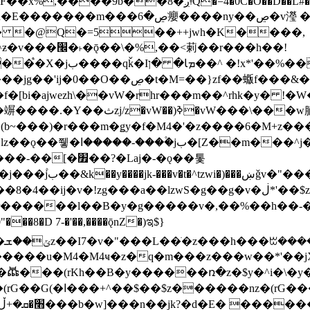
�D��L�DE"7]\��lz�)���k'! DK8��554@5!DF��x%
 ��y�b���ڝ�v�y�����ny��ڝ�6癭
�� �@Q�=5��++jwh�K����,
䓶��r���h��!
Ţ��ם��++jwH<*'��-
��f�[bi�ajwezh\��vW�rhr���m��^rhk�y� !
�y�Z�Ǯ�[Z����-
v�!zg���a��lzwS�g��g�v�ڶ*'��$z�-�֥ ��L!
�D 7-�'��,����ǭnZ�)ಇ$}
��(rKh��B�y������ռ�z�$y�^i�\�y�rب��b��
��+z۫��-jW(�w��*'��-