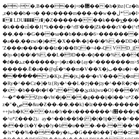
�>�,B�����j+t�޲���h�)bz{Cz�h��hr�������V��O��,����^j۫z�á'(�f�u�^r�b�w�隝��������^�ǿz�讷���b�
,z�b��b�+t� ��z����m���-��w��ڶ*' a�I=v�M5����Vޱ�]����ש���z{B��O�7 dD,?��m��ږ��k%-��j���+�������*'��52H@�2�`!
�� LDU����r�ݱ�Z��������k���y͇��i�+ڵ�6>�����jך���!
�k���zǜ��J{*k���y�^rB'���jZk���zV��(^rM)�+ڵ����+bz�k���z�)�+ڵ�rnnX�~
��,��+�G���sa��h��a��6>���������+z
�a��,
��zwi�)�r.�X��۫�˫�ǭ��\�%,��
'Z���r����\��lz�)��BQ�=4�-Q VD_j
�ly˫�ǭ��\�%,��L�9D��˫�ǭ��\�%,��
�d��ܥz������ǫ~)�z�k�{ay�^�������m>$ �+ڵ���b�x,lw�u�솋-�����I�������O^��<����Od�����azz��&���w]4�M=��}
�����Ǣ�a��@qǩ�ױ��m�V��X�jب��a�i~�iZ��bq�b��Z��)���ھ'♨
������z�Kjx.j�jx,j��ʶ�vV���q�mw(v)��8�u��jכ�&��ਞ��f�j� ��y�b�y
�Ry�^��Cz�]�˦z{Ry�^��L�קj��jגy�^��R�ק�w�y�^��T���I�<-O��&jzi�^ ��\Z+���y�h��b���t��*'��-
�x>�b���t�¢�"z�]��ئzkkjwu�O}���Wnf�h^ƶ�v���׬קrW����y������ݢf��6Қ⽫
^~�ܶ*'��Z(tv�vW�j��,�g���ij�l��^o*Z��Z�Z������ݥ�a�����֫����a��)���q�
z�"�ڝ�&u�Z��-��,��k}�lz����˫�����涶�v歆
++jwh�K��٨u�!r��x�������^i׫���y�'��^���u�,n�u������y�^��h�ץ�蟚
�^o*Z���2)♩ay�^��h��$�)j�(�!ij���^��a�����u���-��-�
�r��{k�Y�q�!y�lz�u���-��-���^
�!x*'��%��r��y�rب�G���b��Ţ��ם��++jwH?�Ա��L����+o*Z�ɨu毢'l4��d�J+,��(�z'[Z���m�W���^���Q�M3��8ݓ-