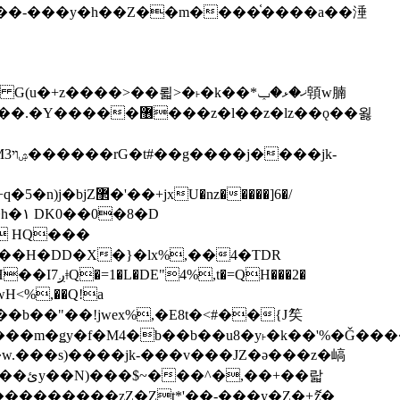
z�����]6�/
��H�DD�X�}�lx%,��4�TDR
QH���2�
jwH<%,��Q!a
)�r���m�ǥy�f�M4�b��b��u8�y˫�k��'%�Ǧ