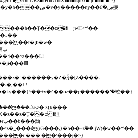
,����9b��8�ږǂQ�=4�0C�O��D��L#�4@�L�9D� DK8��H�DD�X
�����q�!x��)��l��h��^}
�W�����f�[b�w�
�朆