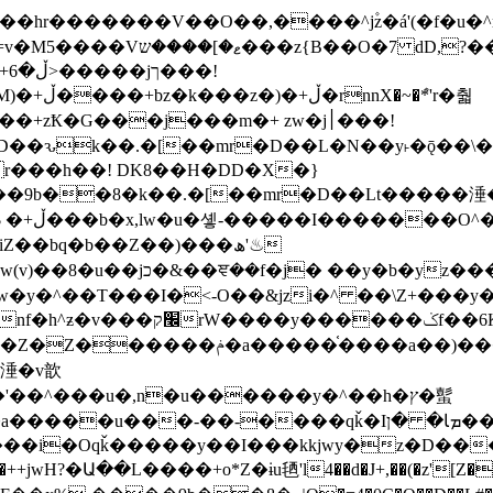
�ܶ*'r�춻
Ҟ�G���j���m�+ zw�j׀���!
DD�D��ԅk��.�[��mr�D��L�N��y˫�ǭ��
[r���h��! DK8��H�DD�X�}
��9b��8�k��.�[��mr�D��Lt�
����涶�w
z������ �u�'��.��^�笶
!y�����W������ky�r��.�*�z��jib��ނ+-
���qǩ�Iܡا� �ן��^ ��y�b�yz�������j�^tZ+�����
���i�Oqǩ�����y��I���kkjwy�z�D���