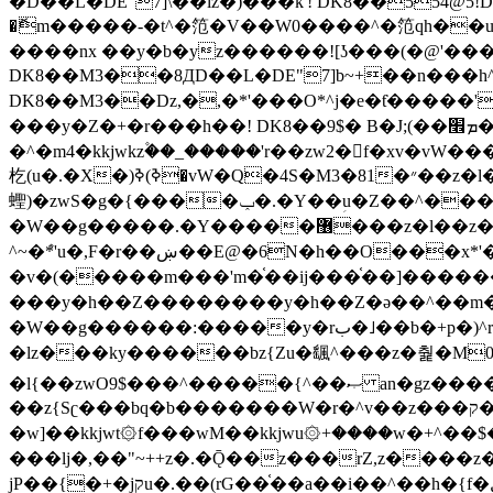
�ޮm�����-�t^�笵�V��W0����^�笵qh��u�E�������m���ڝ�6癭����ny��ڝ�v瀅
����nx ��y�b�yz������![ʖ���(�@'�
DK8��M3��8ДD��L�DE"7]b~+��n���h^ƶ�v���׬�˫�ǭ��\�%,��<
DK8��M3��Dz,�,�*'���O*^j�e�ƭ�����'��֩�X�jب����qǩ�Iܡا� �ן��^ �!x*'��%��r���h��
���y�Z�+�r���h��! DK8��9$� B�J;(��ܡ׮���jg��'ij�0��O��ڝ�t�M=��}zf��蝂f���&��܅��
�^�m4�kkjwkz۫��_�����'r��zw2�f�xv�vW�
杚(u�.�X�)ߢ)ߢ�vW�Q�4S�M3�81�״��z�l�竮����.�Y��ثzj/z�vW��)ߢ�vW���\���w腩ݕ
蟶)�zwS�g�{����ݕ�.�Y��ؚu�Z��^���(b~���)�r���m�ǥy�f�M4�'�z����6�M+z����4��^z���L!
�W��g�����.�Y��؜���޶���z�l��z�lz��ǫ��쮛�ا�����-����۫jب�[Z��m���^j��ji���⽫
^~�ܶ*'u�,F�r��ښ��E@�6N�h��O���x*'���-��[�׿��?�Laj�-�ǫ��톷
�v�(�����m���'m�֫��ij���֫��]������j���۫jب��&k��y����jk-���v�t�^tzwi�)���ښǧv�"�����z�"�����
���y�h��Z��������y�h��Z�ǝ��^��m��8�4��ij�
�W��g������:�����y�rب�˩��b�+p�)^r������l��B�y�g�����v�,��%��h��-��ky���{^��+y�^��oz��ʗ������ޮ'�竝��}
�lz���ky������bz{Zu�颻^���z�춽�M0"���8
�l{��zwO9$���^�����{^��ޞ an�gz����ݶ��ܫz��I7�v�"���L��ֹ�z���h���ꔱ���������ݢe,z� z{k���
��z{Sʗ���bq�b��� ����W�r�^v��z���ק�����u�M4�M4ҹ�z�q�m���z���w��*'��jX�z��z�Ţ��ם�涶
�w]��kkjwt۞f���wM��kkjwu۞+����w�+^��$�ꬡ�
���lj�,��"~++z�.�Ǭ��z���rZ,z����z�(rG��G(�ا���+^��$��$z������nz�(rG���^z�_���r(rG���,}�h
jP��{�+�jקu�.��(rG��֫��a��i��^��h�{f�׫�ܩ�+ڵ���b�w]���n��jk?�d�E� ���������u���'��\���j�>}