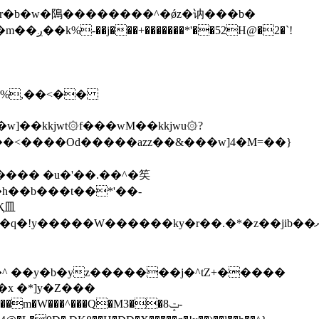
\�%,��<��
]��kkjwt۞f���wM��kkjwu۞?
x �*]y�Z���