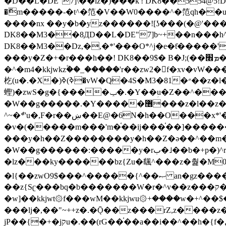
�ޮm�����-�t^�笵�V��W0����^�笵qh��u�E�������m���ڝ�6癭����ny��ڝ�v瀅
����nx ��y�b�yz������![ʖ���(�@'�
DK8��M3��8ДD��L�DE"7]b~+��n���h^ƶ�v���׬�˫�ǭ��\�%,��<
DK8��M3��Dz,�,�*'���O*^j�e�ƭ�����'��֩�X�jب����qǩ�Iܡا� �ן��^ �!x*'��%��r���h��
���y�Z�+�r���h��! DK8��9$� B�J;(��ܡ׮���jg��'ij�0��O��ڝ�t�M=��}zf��蝂f���&��܅��
�^�m4�kkjwkz۫��_�����'r��zw2�f�xv�vW�
杚(u�.�X�)ߢ)ߢ�vW�Q�4S�M3�81�״��z�l�竮����.�Y��ثzj/z�vW��)ߢ�vW���\���w腩ݕ
蟶)�zwS�g�{����ݕ�.�Y��ؚu�Z��^���(b~���)�r���m�ǥy�f�M4�'�z����6�M+z����4��^z���L!
�W��g�����.�Y��؜���޶���z�l��z�lz��ǫ��쮛�ا�����-����۫jب�[Z��m���^j��ji���⽫
^~�ܶ*'u�,F�r��ښ��E@�6N�h��O���x*'���-��[�׿��?�Laj�-�ǫ��톷
�v�(�����m���'m�֫��ij���֫��]������j���۫jب��&k��y����jk-���v�t�^tzwi�)���ښǧv�"�����z�"�����
���y�h��Z��������y�h��Z�ǝ��^��m��8�4��ij�
�W��g������:�����y�rب�˩��b�+p�)^r������l��B�y�g�����v�,��%��h��-��ky���{^��+y�^��oz��ʗ������ޮ'�竝��}
�lz���ky������bz{Zu�颻^���z�춽�M0"���8
�l{��zwO9$���^�����{^��ޞ an�gz����ݶ��ܫz��I7�v�"���L��ֹ�z���h���ꔱ���������ݢe,z� z{k���
��z{Sʗ���bq�b��� ����W�r�^v��z���ק�����u�M4�M4ҹ�z�q�m���z���w��*'��jX�z��z�Ţ��ם�涶
�w]��kkjwt۞f���wM��kkjwu۞+����w�+^��$�ꬡ�
���lj�,��"~++z�.�Ǭ��z���rZ,z����z�(rG��G(�ا���+^��$��$z������nz�(rG���^z�_���r(rG���,}�h
jP��{�+�jקu�.��(rG��֫��a��i��^��h�{f�׫�ܩ�+ڵ���b�w]���n��jk?�d�E� ���������u���'��\���j�>}