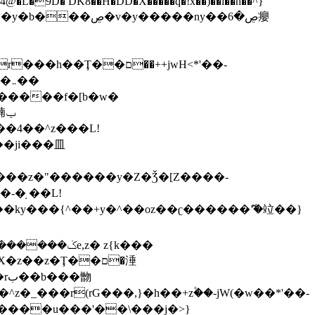
,����9b��8�ږǂQ�=4�0C�O��D��L#�4@�L�9D� DK8��H�DD�X
�����q�!x��)��l��h��^}
�W�����f�[b�w�
�朆