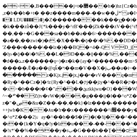
�>�,B�����j+t�޲���h�)bz{Cz�h��hr�������V��O��,����^j۫z�á'(�f�u�^r�b�w�隝��������^�ǿz�讷���b�
,z�b��b�+t� ��z����m���-��w��ڶ*' a�I=v�M5����Vޱ�]����ש���z{B��O�7 dD,?��m��ږ��k%-��j���+�������*'��52H@�2�`!
�� LDU����r�ݱ�Z��������k���y͇��i�+ڵ�6>�����jך���!
�k���zǜ��J{*k���y�^rB'���jZk���zV��(^rM)�+ڵ����+bz�k���z�)�+ڵ�rnnX�~
��,��+�G���sa��h��a��6>���������+z
�a��,
��zwi�)�r.�X��۫�˫�ǭ��\�%,��
'Z���r����\��lz�)��BQ�=4�-Q VD_j
�ly˫�ǭ��\�%,��L�9D��˫�ǭ��\�%,��
�d��ܥz������ǫ~)�z�k�{ay�^�������m>$ �+ڵ���b�x,lw�u�솋-�����I�������O^��<����Od�����azz��&���w]4�M=��}
�����Ǣ�a��@qǩ�ױ��m�V��X�jب��a�i~�iZ��bq�b��Z��)���ھ'♨
������z�Kjx.j�jx,j��ʶ�vV���q�mw(v)��8�u��jכ�&��ਞ��f�j� ��y�b�y
�Ry�^��Cz�]�˦z{Ry�^��L�קj��jגy�^��R�ק�w�y�^��T���I�<-O��&jzi�^ ��\Z+���y�h��b���t��*'��-
�x>�b���t�¢�"z�]��ئzkkjwu�O}���Wnf�h^ƶ�v���׬קrW����y������ݢf��6Қ⽫
^~�ܶ*'��Z(tv�vW�j��,�g���ij�l��^o*Z��Z�Z������ݥ�a�����֫����a��)���q�
z�"�ڝ�&u�Z��-��,��k}�lz����˫�����涶�v歆
++jwh�K��٨u�!r��x�������^i׫���y�'��^���u�,n�u������y�^��h�ץ�蟚
�^o*Z���2)♩ay�^��h��$�)j�(�!ij���^��a�����u���-��-�
�r��{k�Y�q�!y�lz�u���-��-���^
�!x*'��%��r��y�rب�G���b��Ţ��ם��++jwH?�Ա��L����+o*Z�ɨu毢'l4��d�J+,��(�z'[Z���m�W���^���Q�M3��8ݓ-