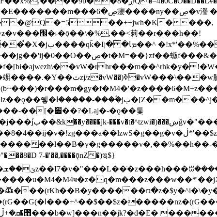
�D��L�DE"7]\��lz�)���k'! DK8��554@5!DF��x%
 ��y�b���ڝ�v�y�����ny��ڝ�6癭
�� �@Q�=5��++jwh�K����,
䓶��r���h��!
Ţ��ם��++jwH<*'��-
��f�[bi�ajwezh\��vW�rhr���m��^rhk�y� !
�y�Z�Ǯ�[Z����-
v�!zg���a��lzwS�g��g�v�ڶ*'��$z�-�֥ ��L!
�D 7-�'��,����ǭnZ�)ಇ$}
��(rKh��B�y������ռ�z�$y�^i�\�y�rب��b��
��+z۫��-jW(�w��*'��-