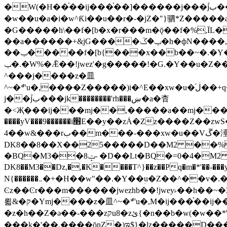
�W(�H��֫��ij���֫��]������j���۫jب���w&�zZ�����i�<�]4���y�Z�Ǯ�[Z����-���y�h��Z��m����֫����a��涶
�w��u�a�i�w^Ƙi��u��r�-�jZ�"}驷*Z�����a�
�G�����h\��f�[b�x�r���m�ǭ��f�%,ÏL��M$�r�܅�ݕ�&
��a������+&jG����ݕ�ڱ�h�фN����,m�+�H��w"��!�G.�Y��ؚu�Z��^�!
��ݕ�����f�[b{���x��b��~�.�Y��آ��+y�f��y˫���w�w腩ݕ��D� ��L�� G(u�+z����>��뢻>�˫�k��*ޚ�ޅ�ݕ顊w腩
ݕ�.�W%�Ǣ��!jwez'�g�����!�G.�Y��ؚu�Z��^�!���x��˫�k��+��-�4�|!�W��g�����.�Y��؜���޶���z�l��z�lz��ǫ��욇
^���j����z�⽫
^~�ܶ*'u�,����Z�����)i�^E��xw�u�ڶ֜��+q�,z�ޮ�)��Z��tۆ��ڞ����z�����*Z�Ǭ[ږ'GM3ۺױ������rG�t#��g����j����jk-
j��۫jب���jk��������'rh���ښ�a�杳
�<Җ���ij���mj��,�����a��mj����z�k�kZ����
����yV���9������i׫E��y��zȦ�Zz����Z��zwS�g��g�v�ڶ*'��z�l��뢻4�.�Y��آ�+\��f�[b��h�١ DK0��0�8�D
4��w&���rب��m���-���xw�u��Vڱ�涶�u�\��b�+n�W.�[��mj����BQ�=4DMDMM HQ���
DK8��8��X��25�����D��M2 ��%,�
BQ�=0�4�M2 ��%
�BQ�M3��8ݓ- �D��Lt�
DK8��M3��Dz,�,�K����T^}��z��Pq�m�*'��-���y
N{������܅�+�H��w"��.�Y��ؚu�Z��^��v�.�Y��؞��&����)���z)ߡ˫�k��(�~��i١r�^r���b��"��!jwex%,�E8t�<#��{Jު笶
Ͼz��Ͼr���m������jwezhb��!jwey˫��h�
뢻&�ק�Ymj����z�⽫^~�ܶ*'u�,M�ij���֫��ij���֫��i��ij����+��������j���۫jب���w.���s)����jk-���v���JZ�ǝ���z�嵪
�z�h��Z�ǝ��-���zקu8�zئ{�n��b�w(�w��*'�K(rG��b��b��u8�{b��(�{l����(�˫����ئy��N)���$~���^�,��+��랇
���k�'��,����ǭnZ�)ಇ$}�lz�����D���ڝ��L��ֹǢ�a��k������Rǫ���b���v���������zZ�Zt*'��-���y�Z�+ޮz