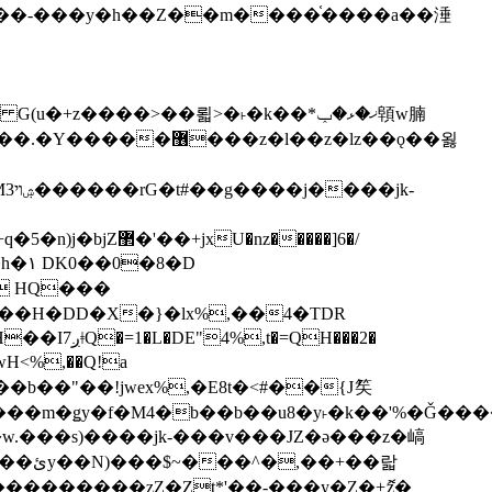
z�����]6�/
��H�DD�X�}�lx%,��4�TDR
QH���2�
jwH<%,��Q!a
)�r���m�ǥy�f�M4�b��b��u8�y˫�k��'%�Ǧ