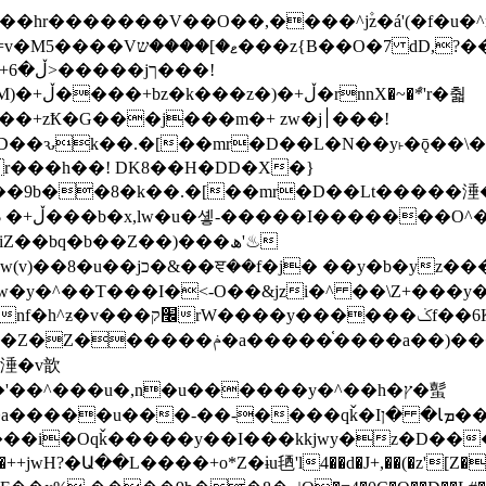
�ܶ*'r�춻
Ҟ�G���j���m�+ zw�j׀���!
DD�D��ԅk��.�[��mr�D��L�N��y˫�ǭ��
[r���h��! DK8��H�DD�X�}
��9b��8�k��.�[��mr�D��Lt�
����涶�w
z������ �u�'��.��^�笶
!y�����W������ky�r��.�*�z��jib��ނ+-
���qǩ�Iܡا� �ן��^ ��y�b�yz�������j�^tZ+�����
���i�Oqǩ�����y��I���kkjwy�z�D���