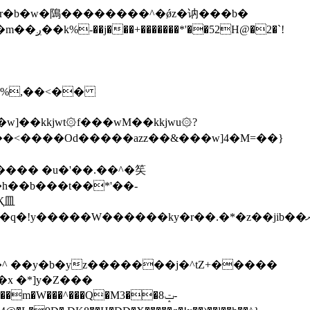
\�%,��<��
]��kkjwt۞f���wM��kkjwu۞?
x �*]y�Z���