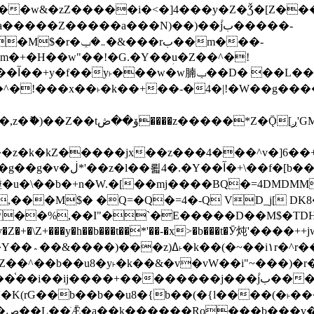
����Z�����a���N)��)��۫jب�����-
���rب��m���-
�jx��z���4���^v�]6��+q�5�n)j�bjZ޲�'��+jxU�n
��M$� �Q=�Q�=4�-Q VD_j[ DK8
,��I"�`�E�����D��M$�TDH��I7ږǂQ�=1�L�DE"4%,t�=
�Z�+�\Z+���y�h��b���t��*'��-�x>�b���t�Ӯ炖'����++
�~�Z��^��b��u8�y˫�k��&�v�vW��i"~���
�