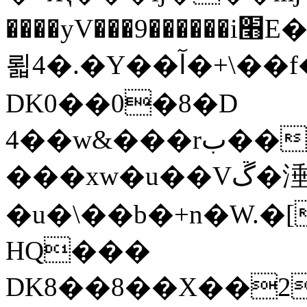
����yV���9������i׫E��y��zȦ�Zz����Z��zwS�g��g�v�ڶ*'��z�l��
뢻4�.�Y��آ�+\��f�[b��h�١
DK0��0�8�D
4��w&���rب��m���-
���xw�u��Vڱ�涶
�u�\��b�+n�W.�
HQ���
DK8��8��X��