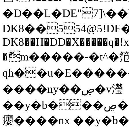
�D��L�DE"7]\��l
DK8��554@5!DF��x%,����
DK8��H�DD�X
�����q�!x
�ޮm�����-�t^
qh��u�E�������
����ny��ڝ�v瀅
��y�b���ڝ�v�y�����ny��ڝ�6
癭����nx ��y�b