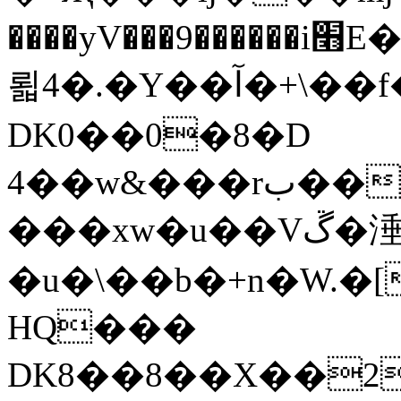
����yV���9������i׫E��y��zȦ�Zz����Z��zwS�g��g�v�ڶ*'��z�l��
뢻4�.�Y��آ�+\��f�[b��h�١
DK0��0�8�D
4��w&���rب��m���-
���xw�u��Vڱ�涶
�u�\��b�+n�W.�
HQ���
DK8��8��X��