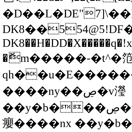
�D��L�DE"7]\��l
DK8��554@5!DF��x%,����
DK8��H�DD�X
�����q�!x
�ޮm�����-�t^
qh��u�E�������
����ny��ڝ�v瀅
��y�b���ڝ�v�y�����ny��ڝ�6
癭����nx ��y�b