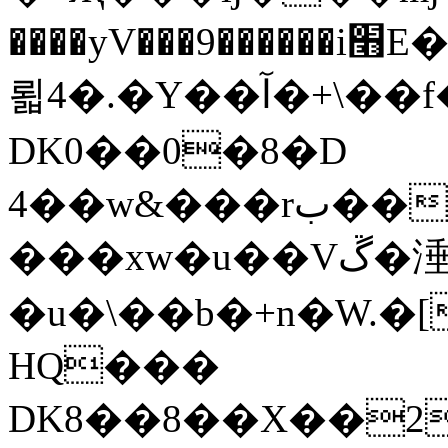
����yV���9������i׫E��y��zȦ�Zz����Z��zwS�g��g�v�ڶ*'��z�l��
뢻4�.�Y��آ�+\��f�[b��h�١
DK0��0�8�D
4��w&���rب��m���-
���xw�u��Vڱ�涶
�u�\��b�+n�W.�
HQ���
DK8��8��X��