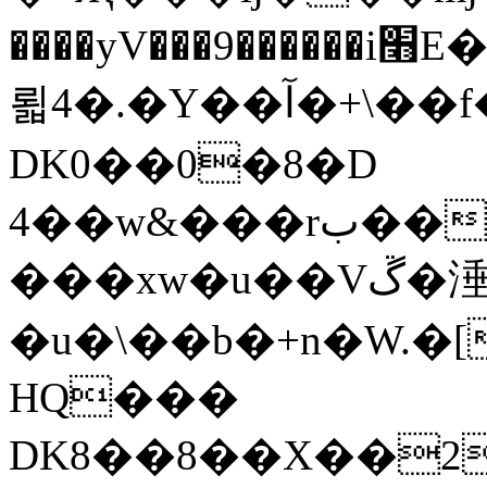
����yV���9������i׫E��y��zȦ�Zz����Z��zwS�g��g�v�ڶ*'��z�l��
뢻4�.�Y��آ�+\��f�[b��h�١
DK0��0�8�D
4��w&���rب��m���-
���xw�u��Vڱ�涶
�u�\��b�+n�W.�
HQ���
DK8��8��X��