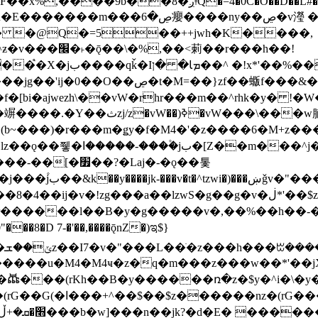
�D��L�DE"7]\��lz�)���k'! DK8��554@5!DF��x%
 ��y�b���ڝ�v�y�����ny��ڝ�6癭
�� �@Q�=5��++jwh�K����,
䓶��r���h��!
Ţ��ם��++jwH<*'��-
��f�[bi�ajwezh\��vW�rhr���m��^rhk�y� !
�y�Z�Ǯ�[Z����-
v�!zg���a��lzwS�g��g�v�ڶ*'��$z�-�֥ ��L!
�D 7-�'��,����ǭnZ�)ಇ$}
��(rKh��B�y������ռ�z�$y�^i�\�y�rب��b��
��+z۫��-jW(�w��*'��-