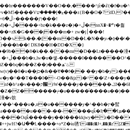
�ܶ*'r�춻
Ҟ�G���j���m�+ zw�j׀���!
DD�D��ԅk��.�[��mr�D��L�N��y˫�ǭ��
[r���h��! DK8��H�DD�X�}
��9b��8�k��.�[��mr�D��Lt�
����涶�w
z������ �u�'��.��^�笶
!y�����W������ky�r��.�*�z��jib��ނ+-
���qǩ�Iܡا� �ן��^ ��y�b�yz�������j�^tZ+�����
���i�Oqǩ�����y��I���kkjwy�z�D���