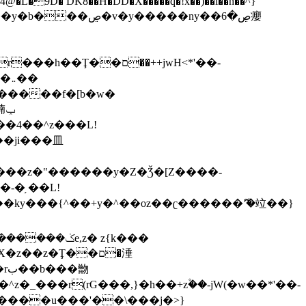
,����9b��8�ږǂQ�=4�0C�O��D��L#�4@�L�9D� DK8��H�DD�X
�����q�!x��)��l��h��^}
�W�����f�[b�w�
�朆