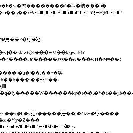
\�%,��<��
]��kkjwt۞f���wM��kkjwu۞?
x �*]y�Z���