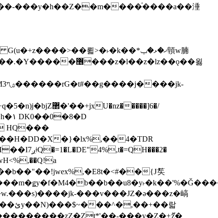
z�����]6�/
��H�DD�X�}�lx%,��4�TDR
QH���2�
jwH<%,��Q!a
)�r���m�ǥy�f�M4�b��b��u8�y˫�k��'%�Ǧ