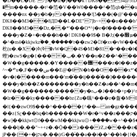
�ޮm�����-�t^�笵�V��W0����^�笵qh��u�E�������m���ڝ�6癭����ny��ڝ�v瀅
����nx ��y�b�yz������![ʖ���(�@'�
DK8��M3��8ДD��L�DE"7]b~+��n���h^ƶ�v���׬�˫�ǭ��\�%,��<
DK8��M3��Dz,�,�*'���O*^j�e�ƭ�����'��֩�X�jب����qǩ�Iܡا� �ן��^ �!x*'��%��r���h��
���y�Z�+�r���h��! DK8��9$� B�J;(��ܡ׮���jg��'ij�0��O��ڝ�t�M=��}zf��蝂f���&��܅��
�^�m4�kkjwkz۫��_�����'r��zw2�f�xv�vW�
杚(u�.�X�)ߢ)ߢ�vW�Q�4S�M3�81�״��z�l�竮����.�Y��ثzj/z�vW��)ߢ�vW���\���w腩ݕ
蟶)�zwS�g�{����ݕ�.�Y��ؚu�Z��^���(b~���)�r���m�ǥy�f�M4�'�z����6�M+z����4��^z���L!
�W��g�����.�Y��؜���޶���z�l��z�lz��ǫ��쮛�ا�����-����۫jب�[Z��m���^j��ji���⽫
^~�ܶ*'u�,F�r��ښ��E@�6N�h��O���x*'���-��[�׿��?�Laj�-�ǫ��톷
�v�(�����m���'m�֫��ij���֫��]������j���۫jب��&k��y����jk-���v�t�^tzwi�)���ښǧv�"�����z�"�����
���y�h��Z��������y�h��Z�ǝ��^��m��8�4��ij�
�W��g������:�����y�rب�˩��b�+p�)^r������l��B�y�g�����v�,��%��h��-��ky���{^��+y�^��oz��ʗ������ޮ'�竝��}
�lz���ky������bz{Zu�颻^���z�춽�M0"���8
�l{��zwO9$���^�����{^��ޞ an�gz����ݶ��ܫz��I7�v�"���L��ֹ�z���h���ꔱ���������ݢe,z� z{k���
��z{Sʗ���bq�b��� ����W�r�^v��z���ק�����u�M4�M4ҹ�z�q�m���z���w��*'��jX�z��z�Ţ��ם�涶
�w]��kkjwt۞f���wM��kkjwu۞+����w�+^��$�ꬡ�
���lj�,��"~++z�.�Ǭ��z���rZ,z����z�(rG��G(�ا���+^��$��$z������nz�(rG���^z�_���r(rG���,}�h
jP��{�+�jקu�.��(rG��֫��a��i��^��h�{f�׫�ܩ�+ڵ���b�w]���n��jk?�d�E� ���������u���'��\���j�>}