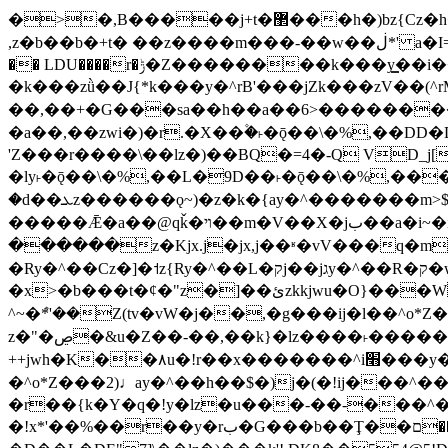
�>�,B�����j+t�޲���h�)bz{Cz�h��hr�������V��O��,����^j۫z�á'(�f�u�^r�b�w�隝��������^�ǿz�讷���b�
,z�b��b�+t� ��z����m���-��w��ڶ*' a�I=v�M5����Vޱ�]����ש���z{B��O�7 dD,?��m��ږ��k%-��j���+�������*'��52H@�2�`!
�� LDU����r�ݱ�Z��������k���y͇��i�+ڵ�6>�����jך���!
�k���zǜ��J{*k���y�^rB'���jZk���zV��(^rM)�+ڵ����+bz�k���z�)�+ڵ�rnnX�~
��,��+�G���sa��h��a��6>���������+z
�a��,
��zwi�)�r.�X��۫�˫�ǭ��\�%,��
'Z���r����\��lz�)��BQ�=4�-Q VD_j
�ly˫�ǭ��\�%,��L�9D��˫�ǭ��\�%,��
�d��ܥz������ǫ~)�z�k�{ay�^�������m>$ �+ڵ���b�x,lw�u�솋-�����I�������O^��<����Od�����azz��&���w]4�M=��}
�����Ǣ�a��@qǩ�ױ��m�V��X�jب��a�i~�iZ��bq�b��Z��)���ھ'♨
������z�Kjx.j�jx,j��ʶ�vV���q�mw(v)��8�u��jכ�&��ਞ��f�j� ��y�b�y
�Ry�^��Cz�]�˦z{Ry�^��L�קj��jגy�^��R�ק�w�y�^��T���I�<-O��&jzi�^ ��\Z+���y�h��b���t��*'��-
�x>�b���t�¢�"z�]��ئzkkjwu�O}���Wnf�h^ƶ�v���׬קrW����y������ݢf��6Қ⽫
^~�ܶ*'��Z(tv�vW�j��,�g���ij�l��^o*Z��Z�Z������ݥ�a�����֫����a��)���q�
z�"�ڝ�&u�Z��-��,��k}�lz����˫�����涶�v歆
++jwh�K��٨u�!r��x�������^i׫���y�'��^���u�,n�u������y�^��h�ץ�蟚
�^o*Z���2)♩ay�^��h��$�)j�(�!ij���^��a�����u���-��-�
�r��{k�Y�q�!y�lz�u���-��-���^
�!x*'��%��r��y�rب�G���b��Ţ��ם��++jwH?�Ա��L����+o*Z�ɨu毢'l4��d�J+,��(�z'[Z���m�W���^���Q�M3��8ݓ-