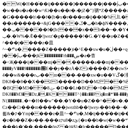
�W(�H��֫��ij���֫��]������j���۫jب���w&�zZ�����i�<�]4���y�Z�Ǯ�[Z����-���y�h��Z��m����֫����a��涶
�w��u�a�i�w^Ƙi��u��r�-�jZ�"}驷*Z�����a�
�G�����h\��f�[b�x�r���m�ǭ��f�%,ÏL��M$�r�܅�ݕ�&
��a������+&jG����ݕ�ڱ�h�фN����,m�+�H��w"��!�G.�Y��ؚu�Z��^�!
��ݕ�����f�[b{���x��b��~�.�Y��آ��+y�f��y˫���w�w腩ݕ��D� ��L�� G(u�+z����>��뢻>�˫�k��*ޚ�ޅ�ݕ顊w腩
ݕ�.�W%�Ǣ��!jwez'�g�����!�G.�Y��ؚu�Z��^�!���x��˫�k��+��-�4�|!�W��g�����.�Y��؜���޶���z�l��z�lz��ǫ��욇
^���j����z�⽫
^~�ܶ*'u�,����Z�����)i�^E��xw�u�ڶ֜��+q�,z�ޮ�)��Z��tۆ��ڞ����z�����*Z�Ǭ[ږ'GM3ۺױ������rG�t#��g����j����jk-
j��۫jب���jk��������'rh���ښ�a�杳
�<Җ���ij���mj��,�����a��mj����z�k�kZ����
����yV���9������i׫E��y��zȦ�Zz����Z��zwS�g��g�v�ڶ*'��z�l��뢻4�.�Y��آ�+\��f�[b��h�١ DK0��0�8�D
4��w&���rب��m���-���xw�u��Vڱ�涶�u�\��b�+n�W.�[��mj����BQ�=4DMDMM HQ���
DK8��8��X��25�����D��M2 ��%,�
BQ�=0�4�M2 ��%
�BQ�M3��8ݓ- �D��Lt�
DK8��M3��Dz,�,�K����T^}��z��Pq�m�*'��-���y
N{������܅�+�H��w"��.�Y��ؚu�Z��^��v�.�Y��؞��&����)���z)ߡ˫�k��(�~��i١r�^r���b��"��!jwex%,�E8t�<#��{Jު笶
Ͼz��Ͼr���m������jwezhb��!jwey˫��h�
뢻&�ק�Ymj����z�⽫^~�ܶ*'u�,M�ij���֫��ij���֫��i��ij����+��������j���۫jب���w.���s)����jk-���v���JZ�ǝ���z�嵪
�z�h��Z�ǝ��-���zקu8�zئ{�n��b�w(�w��*'�K(rG��b��b��u8�{b��(�{l����(�˫����ئy��N)���$~���^�,��+��랇
���k�'��,����ǭnZ�)ಇ$}�lz�����D���ڝ��L��ֹǢ�a��k������Rǫ���b���v���������zZ�Zt*'��-���y�Z�+ޮz