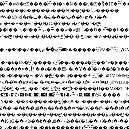
����Z�����a���N)��)��۫jب�����-
���rب��m���-
�jx��z���4���^v�]6��+q�5�n)j�bjZ޲�'��+jxU�n
��M$� �Q=�Q�=4�-Q VD_j[ DK8
,��I"�`�E�����D��M$�TDH��I7ږǂQ�=1�L�DE"4%,t�=
�Z�+�\Z+���y�h��b���t��*'��-�x>�b���t�Ӯ炖'����++
�~�Z��^��b��u8�y˫�k��&�v�vW��i"~���
�