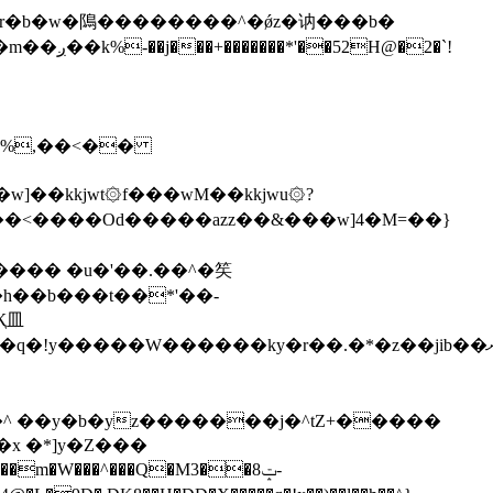
\�%,��<��
]��kkjwt۞f���wM��kkjwu۞?
x �*]y�Z���