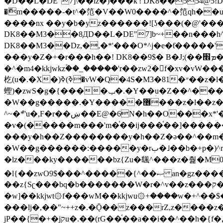
�ޮm�����-�t^�笵�V��W0����^�笵qh��u�E�������m���ڝ�6癭����ny��ڝ�v瀅
����nx ��y�b�yz������![ʖ���(�@'�
DK8��M3��8ДD��L�DE"7]b~+��n���h^ƶ�v���׬�˫�ǭ��\�%,��<
DK8��M3��Dz,�,�*'���O*^j�e�ƭ�����'��֩�X�jب����qǩ�Iܡا� �ן��^ �!x*'��%��r���h��
���y�Z�+�r���h��! DK8��9$� B�J;(��ܡ׮���jg��'ij�0��O��ڝ�t�M=��}zf��蝂f���&��܅��
�^�m4�kkjwkz۫��_�����'r��zw2�f�xv�vW�
杚(u�.�X�)ߢ)ߢ�vW�Q�4S�M3�81�״��z�l�竮����.�Y��ثzj/z�vW��)ߢ�vW���\���w腩ݕ
蟶)�zwS�g�{����ݕ�.�Y��ؚu�Z��^���(b~���)�r���m�ǥy�f�M4�'�z����6�M+z����4��^z���L!
�W��g�����.�Y��؜���޶���z�l��z�lz��ǫ��쮛�ا�����-����۫jب�[Z��m���^j��ji���⽫
^~�ܶ*'u�,F�r��ښ��E@�6N�h��O���x*'���-��[�׿��?�Laj�-�ǫ��톷
�v�(�����m���'m�֫��ij���֫��]������j���۫jب��&k��y����jk-���v�t�^tzwi�)���ښǧv�"�����z�"�����
���y�h��Z��������y�h��Z�ǝ��^��m��8�4��ij�
�W��g������:�����y�rب�˩��b�+p�)^r������l��B�y�g�����v�,��%��h��-��ky���{^��+y�^��oz��ʗ������ޮ'�竝��}
�lz���ky������bz{Zu�颻^���z�춽�M0"���8
�l{��zwO9$���^�����{^��ޞ an�gz����ݶ��ܫz��I7�v�"���L��ֹ�z���h���ꔱ���������ݢe,z� z{k���
��z{Sʗ���bq�b��� ����W�r�^v��z���ק�����u�M4�M4ҹ�z�q�m���z���w��*'��jX�z��z�Ţ��ם�涶
�w]��kkjwt۞f���wM��kkjwu۞+����w�+^��$�ꬡ�
���lj�,��"~++z�.�Ǭ��z���rZ,z����z�(rG��G(�ا���+^��$��$z������nz�(rG���^z�_���r(rG���,}�h
jP��{�+�jקu�.��(rG��֫��a��i��^��h�{f�׫�ܩ�+ڵ���b�w]���n��jk?�d�E� ���������u���'��\���j�>}