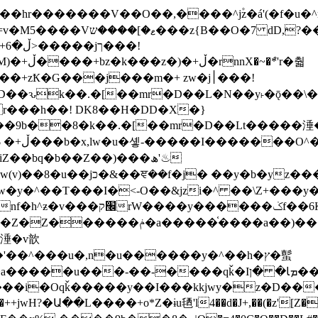
�ܶ*'r�춻
Ҟ�G���j���m�+ zw�j׀���!
DD�D��ԅk��.�[��mr�D��L�N��y˫�ǭ��
[r���h��! DK8��H�DD�X�}
��9b��8�k��.�[��mr�D��Lt�
����涶�w
z������ �u�'��.��^�笶
!y�����W������ky�r��.�*�z��jib��ނ+-
���qǩ�Iܡا� �ן��^ ��y�b�yz�������j�^tZ+�����
���i�Oqǩ�����y��I���kkjwy�z�D���