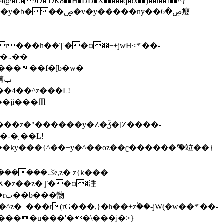
,����9b��8�ږǂQ�=4�0C�O��D��L#�4@�L�9D� DK8��H�DD�X
�����q�!x��)��l��h��^}
�W�����f�[b�w�
�朆