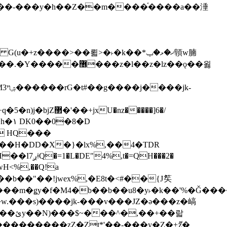
z�����]6�/
��H�DD�X�}�lx%,��4�TDR
QH���2�
jwH<%,��Q!a
)�r���m�ǥy�f�M4�b��b��u8�y˫�k��'%�Ǧ