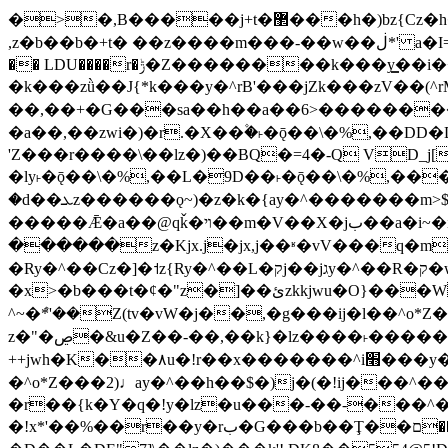
�>�,B�����j+t�޲���h�)bz{Cz�h��hr�������V��O��,����^j۫z�á'(�f�u�^r�b�w�隝��������^�ǿz�讷���b�
,z�b��b�+t� ��z����m���-��w��ڶ*' a�I=v�M5����Vޱ�]����ש���z{B��O�7 dD,?��m��ږ��k%-��j���+�������*'��52H@�2�`!
�� LDU����r�ݱ�Z��������k���y͇��i�+ڵ�6>�����jך���!
�k���zǜ��J{*k���y�^rB'���jZk���zV��(^rM)�+ڵ����+bz�k���z�)�+ڵ�rnnX�~
��,��+�G���sa��h��a��6>���������+z
�a��,
��zwi�)�r.�X��۫�˫�ǭ��\�%,��
'Z���r����\��lz�)��BQ�=4�-Q VD_j
�ly˫�ǭ��\�%,��L�9D��˫�ǭ��\�%,��
�d��ܥz������ǫ~)�z�k�{ay�^�������m>$ �+ڵ���b�x,lw�u�솋-�����I�������O^��<����Od�����azz��&���w]4�M=��}
�����Ǣ�a��@qǩ�ױ��m�V��X�jب��a�i~�iZ��bq�b��Z��)���ھ'♨
������z�Kjx.j�jx,j��ʶ�vV���q�mw(v)��8�u��jכ�&��ਞ��f�j� ��y�b�y
�Ry�^��Cz�]�˦z{Ry�^��L�קj��jגy�^��R�ק�w�y�^��T���I�<-O��&jzi�^ ��\Z+���y�h��b���t��*'��-
�x>�b���t�¢�"z�]��ئzkkjwu�O}���Wnf�h^ƶ�v���׬קrW����y������ݢf��6Қ⽫
^~�ܶ*'��Z(tv�vW�j��,�g���ij�l��^o*Z��Z�Z������ݥ�a�����֫����a��)���q�
z�"�ڝ�&u�Z��-��,��k}�lz����˫�����涶�v歆
++jwh�K��٨u�!r��x�������^i׫���y�'��^���u�,n�u������y�^��h�ץ�蟚
�^o*Z���2)♩ay�^��h��$�)j�(�!ij���^��a�����u���-��-�
�r��{k�Y�q�!y�lz�u���-��-���^
�!x*'��%��r��y�rب�G���b��Ţ��ם��++jwH?�Ա��L����+o*Z�ɨu毢'l4��d�J+,��(�z'[Z���m�W���^���Q�M3��8ݓ-