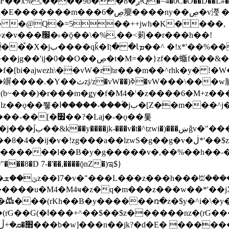
�D��L�DE"7]\��lz�)���k'! DK8��554@5!DF��x%
 ��y�b���ڝ�v�y�����ny��ڝ�6癭
�� �@Q�=5��++jwh�K����,
䓶��r���h��!
Ţ��ם��++jwH<*'��-
��f�[bi�ajwezh\��vW�rhr���m��^rhk�y� !
�y�Z�Ǯ�[Z����-
v�!zg���a��lzwS�g��g�v�ڶ*'��$z�-�֥ ��L!
�D 7-�'��,����ǭnZ�)ಇ$}
��(rKh��B�y������ռ�z�$y�^i�\�y�rب��b��
��+z۫��-jW(�w��*'��-