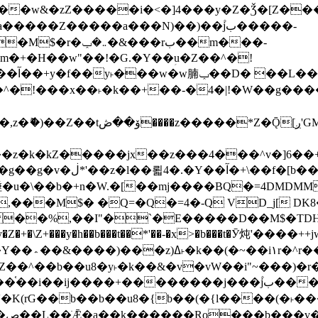
����Z�����a���N)��)��۫jب�����-
���rب��m���-
�jx��z���4���^v�]6��+q�5�n)j�bjZ޲�'��+jxU�n
��M$� �Q=�Q�=4�-Q VD_j[ DK8
,��I"�`�E�����D��M$�TDH��I7ږǂQ�=1�L�DE"4%,t�=
�Z�+�\Z+���y�h��b���t��*'��-�x>�b���t�Ӯ炖'����++
�~�Z��^��b��u8�y˫�k��&�v�vW��i"~���
�