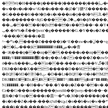
�W(�H��֫��ij���֫��]������j���۫jب���w&�zZ�����i�<�]4���y�Z�Ǯ�[Z����-���y�h��Z��m����֫����a��涶
�w��u�a�i�w^Ƙi��u��r�-�jZ�"}驷*Z�����a�
�G�����h\��f�[b�x�r���m�ǭ��f�%,ÏL��M$�r�܅�ݕ�&
��a������+&jG����ݕ�ڱ�h�фN����,m�+�H��w"��!�G.�Y��ؚu�Z��^�!
��ݕ�����f�[b{���x��b��~�.�Y��آ��+y�f��y˫���w�w腩ݕ��D� ��L�� G(u�+z����>��뢻>�˫�k��*ޚ�ޅ�ݕ顊w腩
ݕ�.�W%�Ǣ��!jwez'�g�����!�G.�Y��ؚu�Z��^�!���x��˫�k��+��-�4�|!�W��g�����.�Y��؜���޶���z�l��z�lz��ǫ��욇
^���j����z�⽫
^~�ܶ*'u�,����Z�����)i�^E��xw�u�ڶ֜��+q�,z�ޮ�)��Z��tۆ��ڞ����z�����*Z�Ǭ[ږ'GM3ۺױ������rG�t#��g����j����jk-
j��۫jب���jk��������'rh���ښ�a�杳
�<Җ���ij���mj��,�����a��mj����z�k�kZ����
����yV���9������i׫E��y��zȦ�Zz����Z��zwS�g��g�v�ڶ*'��z�l��뢻4�.�Y��آ�+\��f�[b��h�١ DK0��0�8�D
4��w&���rب��m���-���xw�u��Vڱ�涶�u�\��b�+n�W.�[��mj����BQ�=4DMDMM HQ���
DK8��8��X��25�����D��M2 ��%,�
BQ�=0�4�M2 ��%
�BQ�M3��8ݓ- �D��Lt�
DK8��M3��Dz,�,�K����T^}��z��Pq�m�*'��-���y
N{������܅�+�H��w"��.�Y��ؚu�Z��^��v�.�Y��؞��&����)���z)ߡ˫�k��(�~��i١r�^r���b��"��!jwex%,�E8t�<#��{Jު笶
Ͼz��Ͼr���m������jwezhb��!jwey˫��h�
뢻&�ק�Ymj����z�⽫^~�ܶ*'u�,M�ij���֫��ij���֫��i��ij����+��������j���۫jب���w.���s)����jk-���v���JZ�ǝ���z�嵪
�z�h��Z�ǝ��-���zקu8�zئ{�n��b�w(�w��*'�K(rG��b��b��u8�{b��(�{l����(�˫����ئy��N)���$~���^�,��+��랇
���k�'��,����ǭnZ�)ಇ$}�lz�����D���ڝ��L��ֹǢ�a��k������Rǫ���b���v���������zZ�Zt*'��-���y�Z�+ޮz