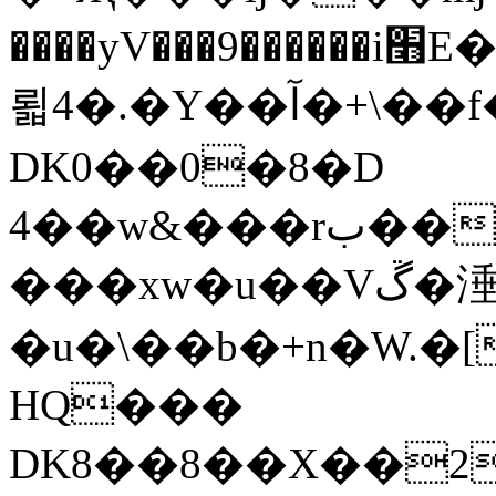
����yV���9������i׫E��y��zȦ�Zz����Z��zwS�g��g�v�ڶ*'��z�l��
뢻4�.�Y��آ�+\��f�[b��h�١
DK0��0�8�D
4��w&���rب��m���-
���xw�u��Vڱ�涶
�u�\��b�+n�W.�
HQ���
DK8��8��X��