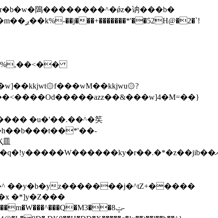
\�%,��<��
]��kkjwt۞f���wM��kkjwu۞?
x �*]y�Z���