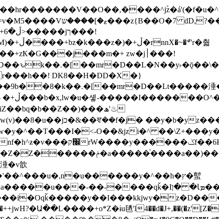
�ܶ*'r�춻
Ҟ�G���j���m�+ zw�j׀���!
DD�D��ԅk��.�[��mr�D��L�N��y˫�ǭ��
[r���h��! DK8��H�DD�X�}
��9b��8�k��.�[��mr�D��Lt�
����涶�w
z������ �u�'��.��^�笶
!y�����W������ky�r��.�*�z��jib��ނ+-
���qǩ�Iܡا� �ן��^ ��y�b�yz�������j�^tZ+�����
���i�Oqǩ�����y��I���kkjwy�z�D���