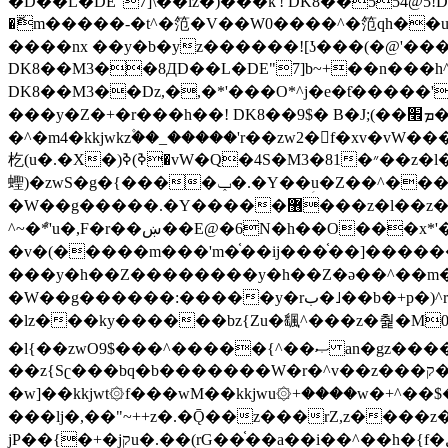
�ޮm�����-�t^�笵�V��W0����^�笵qh��u�E�������m���ڝ�6癭����ny��ڝ�v瀅
����nx ��y�b�yz������![ʖ���(�@'�
DK8��M3��8ДD��L�DE"7]b~+��n���h^ƶ�v���׬�˫�ǭ��\�%,��<
DK8��M3��Dz,�,�*'���O*^j�e�ƭ�����'��֩�X�jب����qǩ�Iܡا� �ן��^ �!x*'��%��r���h��
���y�Z�+�r���h��! DK8��9$� B�J;(��ܡ׮���jg��'ij�0��O��ڝ�t�M=��}zf��蝂f���&��܅��
�^�m4�kkjwkz۫��_�����'r��zw2�f�xv�vW�
杚(u�.�X�)ߢ)ߢ�vW�Q�4S�M3�81�״��z�l�竮����.�Y��ثzj/z�vW��)ߢ�vW���\���w腩ݕ
蟶)�zwS�g�{����ݕ�.�Y��ؚu�Z��^���(b~���)�r���m�ǥy�f�M4�'�z����6�M+z����4��^z���L!
�W��g�����.�Y��؜���޶���z�l��z�lz��ǫ��쮛�ا�����-����۫jب�[Z��m���^j��ji���⽫
^~�ܶ*'u�,F�r��ښ��E@�6N�h��O���x*'���-��[�׿��?�Laj�-�ǫ��톷
�v�(�����m���'m�֫��ij���֫��]������j���۫jب��&k��y����jk-���v�t�^tzwi�)���ښǧv�"�����z�"�����
���y�h��Z��������y�h��Z�ǝ��^��m��8�4��ij�
�W��g������:�����y�rب�˩��b�+p�)^r������l��B�y�g�����v�,��%��h��-��ky���{^��+y�^��oz��ʗ������ޮ'�竝��}
�lz���ky������bz{Zu�颻^���z�춽�M0"���8
�l{��zwO9$���^�����{^��ޞ an�gz����ݶ��ܫz��I7�v�"���L��ֹ�z���h���ꔱ���������ݢe,z� z{k���
��z{Sʗ���bq�b��� ����W�r�^v��z���ק�����u�M4�M4ҹ�z�q�m���z���w��*'��jX�z��z�Ţ��ם�涶
�w]��kkjwt۞f���wM��kkjwu۞+����w�+^��$�ꬡ�
���lj�,��"~++z�.�Ǭ��z���rZ,z����z�(rG��G(�ا���+^��$��$z������nz�(rG���^z�_���r(rG���,}�h
jP��{�+�jקu�.��(rG��֫��a��i��^��h�{f�׫�ܩ�+ڵ���b�w]���n��jk?�d�E� ���������u���'��\���j�>}