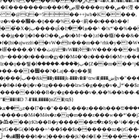
�D��L�DE"7]\��lz�)���k'! DK8��554@5!DF��x%
 ��y�b���ڝ�v�y�����ny��ڝ�6癭
�� �@Q�=5��++jwh�K����,
䓶��r���h��!
Ţ��ם��++jwH<*'��-
��f�[bi�ajwezh\��vW�rhr���m��^rhk�y� !
�y�Z�Ǯ�[Z����-
v�!zg���a��lzwS�g��g�v�ڶ*'��$z�-�֥ ��L!
�D 7-�'��,����ǭnZ�)ಇ$}
��(rKh��B�y������ռ�z�$y�^i�\�y�rب��b��
��+z۫��-jW(�w��*'��-