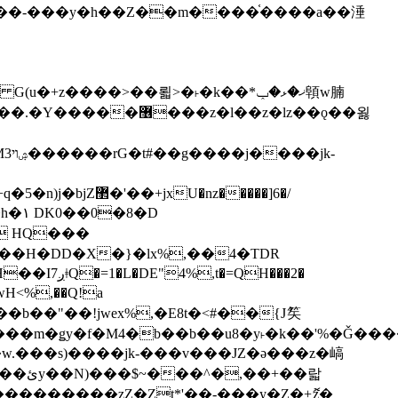
z�����]6�/
��H�DD�X�}�lx%,��4�TDR
QH���2�
jwH<%,��Q!a
)�r���m�ǥy�f�M4�b��b��u8�y˫�k��'%�Ǧ