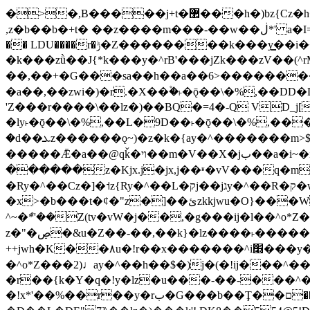
�>�,B�����j+t�޲���h�)bz{Cz�h��hr�������V��O��,����^j۫z�á'(�f�u�^r�b�w�隝��������^�ǿz�讷���b�
,z�b��b�+t� ��z����m���-��w��ڶ*' a�I=v�M5����Vޱ�]����ש���z{B��O�7 dD,?��m��ږ��k%-��j���+�������*'��52H@�2�`!
�� LDU����r�ݱ�Z��������k���y͇��i�+ڵ�6>�����jך���!
�k���zǜ��J{*k���y�^rB'���jZk���zV��(^rM)�+ڵ����+bz�k���z�)�+ڵ�rnnX�~
��,��+�G���sa��h��a��6>���������+z
�a��,
��zwi�)�r.�X��۫�˫�ǭ��\�%,��
'Z���r����\��lz�)��BQ�=4�-Q VD_j
�ly˫�ǭ��\�%,��L�9D��˫�ǭ��\�%,��
�d��ܥz������ǫ~)�z�k�{ay�^�������m>$ �+ڵ���b�x,lw�u�솋-�����I�������O^��<����Od�����azz��&���w]4�M=��}
�����Ǣ�a��@qǩ�ױ��m�V��X�jب��a�i~�iZ��bq�b��Z��)���ھ'♨
������z�Kjx.j�jx,j��ʶ�vV���q�mw(v)��8�u��jכ�&��ਞ��f�j� ��y�b�y
�Ry�^��Cz�]�˦z{Ry�^��L�קj��jגy�^��R�ק�w�y�^��T���I�<-O��&jzi�^ ��\Z+���y�h��b���t��*'��-
�x>�b���t�¢�"z�]��ئzkkjwu�O}���Wnf�h^ƶ�v���׬קrW����y������ݢf��6Қ⽫
^~�ܶ*'��Z(tv�vW�j��,�g���ij�l��^o*Z��Z�Z������ݥ�a�����֫����a��)���q�
z�"�ڝ�&u�Z��-��,��k}�lz����˫�����涶�v歆
++jwh�K��٨u�!r��x�������^i׫���y�'��^���u�,n�u������y�^��h�ץ�蟚
�^o*Z���2)♩ay�^��h��$�)j�(�!ij���^��a�����u���-��-�
�r��{k�Y�q�!y�lz�u���-��-���^
�!x*'��%��r��y�rب�G���b��Ţ��ם��++jwH?�Ա��L����+o*Z�ɨu毢'l4��d�J+,��(�z'[Z���m�W���^���Q�M3��8ݓ-