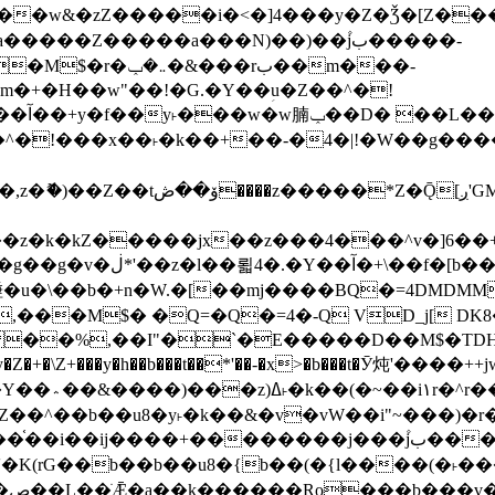
����Z�����a���N)��)��۫jب�����-
���rب��m���-
�jx��z���4���^v�]6��+q�5�n)j�bjZ޲�'��+jxU�n
��M$� �Q=�Q�=4�-Q VD_j[ DK8
,��I"�`�E�����D��M$�TDH��I7ږǂQ�=1�L�DE"4%,t�=
�Z�+�\Z+���y�h��b���t��*'��-�x>�b���t�Ӯ炖'����++
�~�Z��^��b��u8�y˫�k��&�v�vW��i"~���
�