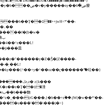
,����9b��8�ږǂQ�=4�0C�O��D��L#�4@�L�9D� DK8��H�DD�X
�����q�!x��)��l��h��^}
�W�����f�[b�w�
�朆