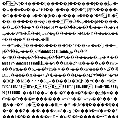
�W(�H��֫��ij���֫��]������j���۫jب���w&�zZ�����i�<�]4���y�Z�Ǯ�[Z����-���y�h��Z��m����֫����a��涶
�w��u�a�i�w^Ƙi��u��r�-�jZ�"}驷*Z�����a�
�G�����h\��f�[b�x�r���m�ǭ��f�%,ÏL��M$�r�܅�ݕ�&
��a������+&jG����ݕ�ڱ�h�фN����,m�+�H��w"��!�G.�Y��ؚu�Z��^�!
��ݕ�����f�[b{���x��b��~�.�Y��آ��+y�f��y˫���w�w腩ݕ��D� ��L�� G(u�+z����>��뢻>�˫�k��*ޚ�ޅ�ݕ顊w腩
ݕ�.�W%�Ǣ��!jwez'�g�����!�G.�Y��ؚu�Z��^�!���x��˫�k��+��-�4�|!�W��g�����.�Y��؜���޶���z�l��z�lz��ǫ��욇
^���j����z�⽫
^~�ܶ*'u�,����Z�����)i�^E��xw�u�ڶ֜��+q�,z�ޮ�)��Z��tۆ��ڞ����z�����*Z�Ǭ[ږ'GM3ۺױ������rG�t#��g����j����jk-
j��۫jب���jk��������'rh���ښ�a�杳
�<Җ���ij���mj��,�����a��mj����z�k�kZ����
����yV���9������i׫E��y��zȦ�Zz����Z��zwS�g��g�v�ڶ*'��z�l��뢻4�.�Y��آ�+\��f�[b��h�١ DK0��0�8�D
4��w&���rب��m���-���xw�u��Vڱ�涶�u�\��b�+n�W.�[��mj����BQ�=4DMDMM HQ���
DK8��8��X��25�����D��M2 ��%,�
BQ�=0�4�M2 ��%
�BQ�M3��8ݓ- �D��Lt�
DK8��M3��Dz,�,�K����T^}��z��Pq�m�*'��-���y
N{������܅�+�H��w"��.�Y��ؚu�Z��^��v�.�Y��؞��&����)���z)ߡ˫�k��(�~��i١r�^r���b��"��!jwex%,�E8t�<#��{Jު笶
Ͼz��Ͼr���m������jwezhb��!jwey˫��h�
뢻&�ק�Ymj����z�⽫^~�ܶ*'u�,M�ij���֫��ij���֫��i��ij����+��������j���۫jب���w.���s)����jk-���v���JZ�ǝ���z�嵪
�z�h��Z�ǝ��-���zקu8�zئ{�n��b�w(�w��*'�K(rG��b��b��u8�{b��(�{l����(�˫����ئy��N)���$~���^�,��+��랇
���k�'��,����ǭnZ�)ಇ$}�lz�����D���ڝ��L��ֹǢ�a��k������Rǫ���b���v���������zZ�Zt*'��-���y�Z�+ޮz