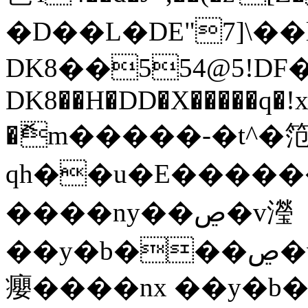
�D��L�DE"7]\��l
DK8��554@5!DF��x%,����
DK8��H�DD�X
�����q�!x
�ޮm�����-�t^
qh��u�E�������
����ny��ڝ�v瀅
��y�b���ڝ�v�y�����ny��ڝ�6
癭����nx ��y�b