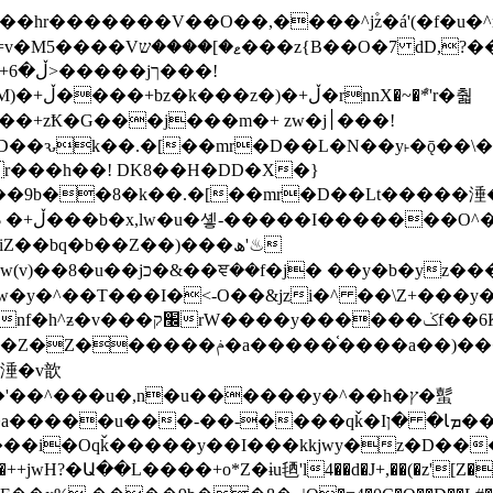
�ܶ*'r�춻
Ҟ�G���j���m�+ zw�j׀���!
DD�D��ԅk��.�[��mr�D��L�N��y˫�ǭ��
[r���h��! DK8��H�DD�X�}
��9b��8�k��.�[��mr�D��Lt�
����涶�w
z������ �u�'��.��^�笶
!y�����W������ky�r��.�*�z��jib��ނ+-
���qǩ�Iܡا� �ן��^ ��y�b�yz�������j�^tZ+�����
���i�Oqǩ�����y��I���kkjwy�z�D���