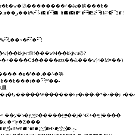
\�%,��<��
]��kkjwt۞f���wM��kkjwu۞?
x �*]y�Z���