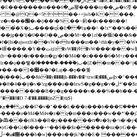
�D��L�DE"7]\��lz�)���k'! DK8��554@5!DF��x%
 ��y�b���ڝ�v�y�����ny��ڝ�6癭
�� �@Q�=5��++jwh�K����,
䓶��r���h��!
Ţ��ם��++jwH<*'��-
��f�[bi�ajwezh\��vW�rhr���m��^rhk�y� !
�y�Z�Ǯ�[Z����-
v�!zg���a��lzwS�g��g�v�ڶ*'��$z�-�֥ ��L!
�D 7-�'��,����ǭnZ�)ಇ$}
��(rKh��B�y������ռ�z�$y�^i�\�y�rب��b��
��+z۫��-jW(�w��*'��-