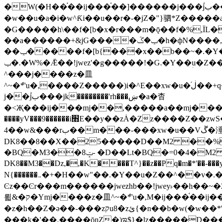
�W(�H��֫��ij���֫��]������j���۫jب���w&�zZ�����i�<�]4���y�Z�Ǯ�[Z����-���y�h��Z��m����֫����a��涶
�w��u�a�i�w^Ƙi��u��r�-�jZ�"}驷*Z�����a�
�G�����h\��f�[b�x�r���m�ǭ��f�%,ÏL��M$�r�܅�ݕ�&
��a������+&jG����ݕ�ڱ�h�фN����,m�+�H��w"��!�G.�Y��ؚu�Z��^�!
��ݕ�����f�[b{���x��b��~�.�Y��آ��+y�f��y˫���w�w腩ݕ��D� ��L�� G(u�+z����>��뢻>�˫�k��*ޚ�ޅ�ݕ顊w腩
ݕ�.�W%�Ǣ��!jwez'�g�����!�G.�Y��ؚu�Z��^�!���x��˫�k��+��-�4�|!�W��g�����.�Y��؜���޶���z�l��z�lz��ǫ��욇
^���j����z�⽫
^~�ܶ*'u�,����Z�����)i�^E��xw�u�ڶ֜��+q�,z�ޮ�)��Z��tۆ��ڞ����z�����*Z�Ǭ[ږ'GM3ۺױ������rG�t#��g����j����jk-
j��۫jب���jk��������'rh���ښ�a�杳
�<Җ���ij���mj��,�����a��mj����z�k�kZ����
����yV���9������i׫E��y��zȦ�Zz����Z��zwS�g��g�v�ڶ*'��z�l��뢻4�.�Y��آ�+\��f�[b��h�١ DK0��0�8�D
4��w&���rب��m���-���xw�u��Vڱ�涶�u�\��b�+n�W.�[��mj����BQ�=4DMDMM HQ���
DK8��8��X��25�����D��M2 ��%,�
�BQ�M3��8ݓ- �D��Lt�
BQ�=0�4�M2 ��%
DK8��M3��Dz,�,�K����T^}��z��Pq�m�*'��-���y
N{������܅�+�H��w"��.�Y��ؚu�Z��^��v�.�Y��؞��&����)���z)ߡ˫�k��(�~��i١r�^r���b��"��!jwex%,�E8t�<#��{Jު笶
Ͼz��Ͼr���m������jwezhb��!jwey˫��h�
뢻&�ק�Ymj����z�⽫^~�ܶ*'u�,M�ij���֫��ij���֫��i��ij����+��������j���۫jب���w.���s)����jk-���v���JZ�ǝ���z�嵪
�z�h��Z�ǝ��-���zקu8�zئ{�n��b�w(�w��*'�K(rG��b��b��u8�{b��(�{l����(�˫����ئy��N)���$~���^�,��+��랇
���k�'��,����ǭnZ�)ಇ$}�lz�����D���ڝ��L��ֹǢ�a��k������Rǫ���b���v���������zZ�Zt*'��-���y�Z�+ޮz