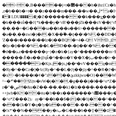
�>�,B�����j+t�޲���h�)bz{Cz�h��hr�������V��O��,����^j۫z�á'(�f�u�^r�b�w�隝��������^�ǿz�讷���b�
,z�b��b�+t� ��z����m���-��w��ڶ*' a�I=v�M5����Vޱ�]����ש���z{B��O�7 dD,?��m��ږ��k%-��j���+�������*'��52H@�2�`!
�� LDU����r�ݱ�Z��������k���y͇��i�+ڵ�6>�����jך���!
�k���zǜ��J{*k���y�^rB'���jZk���zV��(^rM)�+ڵ����+bz�k���z�)�+ڵ�rnnX�~
��,��+�G���sa��h��a��6>���������+z
�a��,
��zwi�)�r.�X��۫�˫�ǭ��\�%,��
'Z���r����\��lz�)��BQ�=4�-Q VD_j
�ly˫�ǭ��\�%,��L�9D��˫�ǭ��\�%,��
�d��ܥz������ǫ~)�z�k�{ay�^�������m>$ �+ڵ���b�x,lw�u�솋-�����I�������O^��<����Od�����azz��&���w]4�M=��}
�����Ǣ�a��@qǩ�ױ��m�V��X�jب��a�i~�iZ��bq�b��Z��)���ھ'♨
������z�Kjx.j�jx,j��ʶ�vV���q�mw(v)��8�u��jכ�&��ਞ��f�j� ��y�b�y
�Ry�^��Cz�]�˦z{Ry�^��L�קj��jגy�^��R�ק�w�y�^��T���I�<-O��&jzi�^ ��\Z+���y�h��b���t��*'��-
�x>�b���t�¢�"z�]��ئzkkjwu�O}���Wnf�h^ƶ�v���׬קrW����y������ݢf��6Қ⽫
^~�ܶ*'��Z(tv�vW�j��,�g���ij�l��^o*Z��Z�Z������ݥ�a�����֫����a��)���q�
z�"�ڝ�&u�Z��-��,��k}�lz����˫�����涶�v歆
++jwh�K��٨u�!r��x�������^i׫���y�'��^���u�,n�u������y�^��h�ץ�蟚
�^o*Z���2)♩ay�^��h��$�)j�(�!ij���^��a�����u���-��-�
�r��{k�Y�q�!y�lz�u���-��-���^
�!x*'��%��r��y�rب�G���b��Ţ��ם��++jwH?�Ա��L����+o*Z�ɨu毢'l4��d�J+,��(�z'[Z���m�W���^���Q�M3��8ݓ-