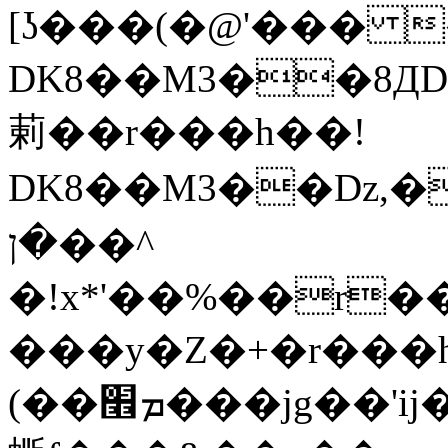
[ʖ���(�@'��� 
DK8��M3��8ДD��L�D
䓶��r���h��!
DK8��M3��Dz,�,�*'
�ן��^
�!x*'��%��r���h��Ţ�
���y�Z�+�r���h�
(��ܡ׮���jg��'ij�0��O��ڝ�t�M=��}zf��