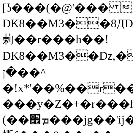
[ʖ���(�@'��� 
DK8��M3��8ДD��L�D
䓶��r���h��!
DK8��M3��Dz,�,�*'
�ן��^
�!x*'��%��r���h��Ţ�
���y�Z�+�r���h�
(��ܡ׮���jg��'ij�0��O��ڝ�t�M=��}zf��