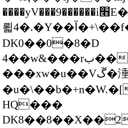
����yV���9������i׫E��y��zȦ�Zz����Z��zwS�g��g�v�ڶ*'��z�l��
뢻4�.�Y��آ�+\��f�[b��h�١
DK0��0�8�D
4��w&���rب��m���-
���xw�u��Vڱ�涶
�u�\��b�+n�W.�
HQ���
DK8��8��X��