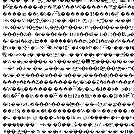
�ޮm�����-�t^�笵�V��W0����^�笵qh��u�E�������m���ڝ�6癭����ny��ڝ�v瀅
����nx ��y�b�yz������![ʖ���(�@'�
DK8��M3��8ДD��L�DE"7]b~+��n���h^ƶ�v���׬�˫�ǭ��\�%,��<
DK8��M3��Dz,�,�*'���O*^j�e�ƭ�����'��֩�X�jب����qǩ�Iܡا� �ן��^ �!x*'��%��r���h��
���y�Z�+�r���h��! DK8��9$� B�J;(��ܡ׮���jg��'ij�0��O��ڝ�t�M=��}zf��蝂f���&��܅��
�^�m4�kkjwkz۫��_�����'r��zw2�f�xv�vW�
杚(u�.�X�)ߢ)ߢ�vW�Q�4S�M3�81�״��z�l�竮����.�Y��ثzj/z�vW��)ߢ�vW���\���w腩ݕ
蟶)�zwS�g�{����ݕ�.�Y��ؚu�Z��^���(b~���)�r���m�ǥy�f�M4�'�z����6�M+z����4��^z���L!
�W��g�����.�Y��؜���޶���z�l��z�lz��ǫ��쮛�ا�����-����۫jب�[Z��m���^j��ji���⽫
^~�ܶ*'u�,F�r��ښ��E@�6N�h��O���x*'���-��[�׿��?�Laj�-�ǫ��톷
�v�(�����m���'m�֫��ij���֫��]������j���۫jب��&k��y����jk-���v�t�^tzwi�)���ښǧv�"�����z�"�����
���y�h��Z��������y�h��Z�ǝ��^��m��8�4��ij�
�W��g������:�����y�rب�˩��b�+p�)^r������l��B�y�g�����v�,��%��h��-��ky���{^��+y�^��oz��ʗ������ޮ'�竝��}
�lz���ky������bz{Zu�颻^���z�춽�M0"���8
�l{��zwO9$���^�����{^��ޞ an�gz����ݶ��ܫz��I7�v�"���L��ֹ�z���h���ꔱ���������ݢe,z� z{k���
��z{Sʗ���bq�b��� ����W�r�^v��z���ק�����u�M4�M4ҹ�z�q�m���z���w��*'��jX�z��z�Ţ��ם�涶
�w]��kkjwt۞f���wM��kkjwu۞+����w�+^��$�ꬡ�
���lj�,��"~++z�.�Ǭ��z���rZ,z����z�(rG��G(�ا���+^��$��$z������nz�(rG���^z�_���r(rG���,}�h
jP��{�+�jקu�.��(rG��֫��a��i��^��h�{f�׫�ܩ�+ڵ���b�w]���n��jk?�d�E� ���������u���'��\���j�>}