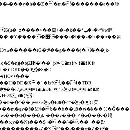
z�����]6�/
��H�DD�X�}�lx%,��4�TDR
QH���2�
jwH<%,��Q!a
)�r���m�ǥy�f�M4�b��b��u8�y˫�k��'%�Ǧ