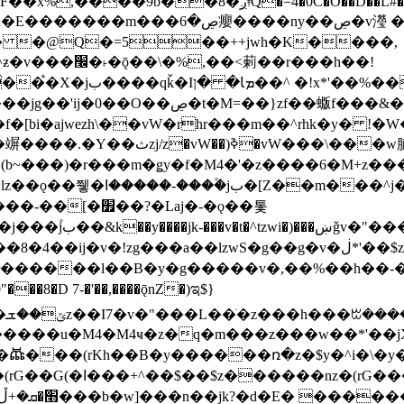
�D��L�DE"7]\��lz�)���k'! DK8��554@5!DF��x%
 ��y�b���ڝ�v�y�����ny��ڝ�6癭
�� �@Q�=5��++jwh�K����,
䓶��r���h��!
Ţ��ם��++jwH<*'��-
��f�[bi�ajwezh\��vW�rhr���m��^rhk�y� !
�y�Z�Ǯ�[Z����-
v�!zg���a��lzwS�g��g�v�ڶ*'��$z�-�֥ ��L!
�D 7-�'��,����ǭnZ�)ಇ$}
��(rKh��B�y������ռ�z�$y�^i�\�y�rب��b��
��+z۫��-jW(�w��*'��-