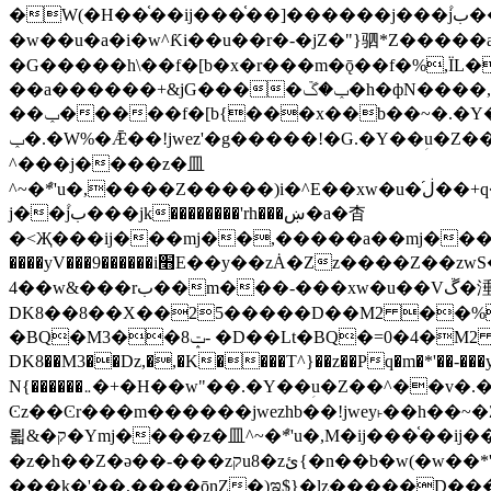
�W(�H��֫��ij���֫��]������j���۫jب���w&�zZ�����i�<�]4���y�Z�Ǯ�[Z����-���y�h��Z��m����֫����a��涶
�w��u�a�i�w^Ƙi��u��r�-�jZ�"}驷*Z�����a�
�G�����h\��f�[b�x�r���m�ǭ��f�%,ÏL��M$�r�܅�ݕ�&
��a������+&jG����ݕ�ڱ�h�фN����,m�+�H��w"��!�G.�Y��ؚu�Z��^�!
��ݕ�����f�[b{���x��b��~�.�Y��آ��+y�f��y˫���w�w腩ݕ��D� ��L�� G(u�+z����>��뢻>�˫�k��*ޚ�ޅ�ݕ顊w腩
ݕ�.�W%�Ǣ��!jwez'�g�����!�G.�Y��ؚu�Z��^�!���x��˫�k��+��-�4�|!�W��g�����.�Y��؜���޶���z�l��z�lz��ǫ��욇
^���j����z�⽫
^~�ܶ*'u�,����Z�����)i�^E��xw�u�ڶ֜��+q�,z�ޮ�)��Z��tۆ��ڞ����z�����*Z�Ǭ[ږ'GM3ۺױ������rG�t#��g����j����jk-
j��۫jب���jk��������'rh���ښ�a�杳
�<Җ���ij���mj��,�����a��mj����z�k�kZ����
����yV���9������i׫E��y��zȦ�Zz����Z��zwS�g��g�v�ڶ*'��z�l��뢻4�.�Y��آ�+\��f�[b��h�١ DK0��0�8�D
4��w&���rب��m���-���xw�u��Vڱ�涶�u�\��b�+n�W.�[��mj����BQ�=4DMDMM HQ���
DK8��8��X��25�����D��M2 ��%,�
BQ�=0�4�M2 ��%
�BQ�M3��8ݓ- �D��Lt�
DK8��M3��Dz,�,�K����T^}��z��Pq�m�*'��-���y
N{������܅�+�H��w"��.�Y��ؚu�Z��^��v�.�Y��؞��&����)���z)ߡ˫�k��(�~��i١r�^r���b��"��!jwex%,�E8t�<#��{Jު笶
Ͼz��Ͼr���m������jwezhb��!jwey˫��h�
뢻&�ק�Ymj����z�⽫^~�ܶ*'u�,M�ij���֫��ij���֫��i��ij����+��������j���۫jب���w.���s)����jk-���v���JZ�ǝ���z�嵪
�z�h��Z�ǝ��-���zקu8�zئ{�n��b�w(�w��*'�K(rG��b��b��u8�{b��(�{l����(�˫����ئy��N)���$~���^�,��+��랇
���k�'��,����ǭnZ�)ಇ$}�lz�����D���ڝ��L��ֹǢ�a��k������Rǫ���b���v���������zZ�Zt*'��-���y�Z�+ޮz