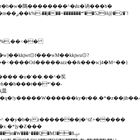
\�%,��<��
]��kkjwt۞f���wM��kkjwu۞?
x �*]y�Z���