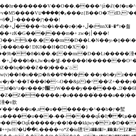
�ܶ*'r�춻
Ҟ�G���j���m�+ zw�j׀���!
DD�D��ԅk��.�[��mr�D��L�N��y˫�ǭ��
[r���h��! DK8��H�DD�X�}
��9b��8�k��.�[��mr�D��Lt�
����涶�w
z������ �u�'��.��^�笶
!y�����W������ky�r��.�*�z��jib��ނ+-
���qǩ�Iܡا� �ן��^ ��y�b�yz�������j�^tZ+�����
���i�Oqǩ�����y��I���kkjwy�z�D���