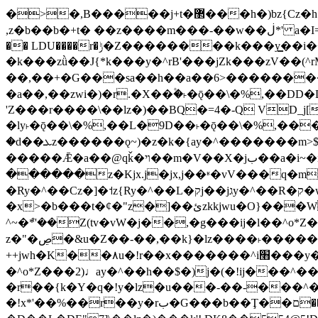
�>�,B�����j+t�޲���h�)bz{Cz�h��hr�������V��O��,����^j۫z�á'(�f�u�^r�b�w�隝��������^�ǿz�讷���b�
,z�b��b�+t� ��z����m���-��w��ڶ*' a�I=v�M5����Vޱ�]����ש���z{B��O�7 dD,?��m��ږ��k%-��j���+�������*'��52H@�2�`!
�� LDU����r�ݱ�Z��������k���y͇��i�+ڵ�6>�����jך���!
�k���zǜ��J{*k���y�^rB'���jZk���zV��(^rM)�+ڵ����+bz�k���z�)�+ڵ�rnnX�~
��,��+�G���sa��h��a��6>���������+z
�a��,
��zwi�)�r.�X��۫�˫�ǭ��\�%,��
'Z���r����\��lz�)��BQ�=4�-Q VD_j
�ly˫�ǭ��\�%,��L�9D��˫�ǭ��\�%,��
�d��ܥz������ǫ~)�z�k�{ay�^�������m>$ �+ڵ���b�x,lw�u�솋-�����I�������O^��<����Od�����azz��&���w]4�M=��}
�����Ǣ�a��@qǩ�ױ��m�V��X�jب��a�i~�iZ��bq�b��Z��)���ھ'♨
������z�Kjx.j�jx,j��ʶ�vV���q�mw(v)��8�u��jכ�&��ਞ��f�j� ��y�b�y
�Ry�^��Cz�]�˦z{Ry�^��L�קj��jגy�^��R�ק�w�y�^��T���I�<-O��&jzi�^ ��\Z+���y�h��b���t��*'��-
�x>�b���t�¢�"z�]��ئzkkjwu�O}���Wnf�h^ƶ�v���׬קrW����y������ݢf��6Қ⽫
^~�ܶ*'��Z(tv�vW�j��,�g���ij�l��^o*Z��Z�Z������ݥ�a�����֫����a��)���q�
z�"�ڝ�&u�Z��-��,��k}�lz����˫�����涶�v歆
++jwh�K��٨u�!r��x�������^i׫���y�'��^���u�,n�u������y�^��h�ץ�蟚
�^o*Z���2)♩ay�^��h��$�)j�(�!ij���^��a�����u���-��-�
�r��{k�Y�q�!y�lz�u���-��-���^
�!x*'��%��r��y�rب�G���b��Ţ��ם��++jwH?�Ա��L����+o*Z�ɨu毢'l4��d�J+,��(�z'[Z���m�W���^���Q�M3��8ݓ-