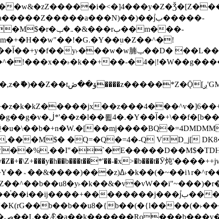
����Z�����a���N)��)��۫jب�����-
���rب��m���-
�jx��z���4���^v�]6��+q�5�n)j�bjZ޲�'��+jxU�n
��M$� �Q=�Q�=4�-Q VD_j[ DK8
,��I"�`�E�����D��M$�TDH��I7ږǂQ�=1�L�DE"4%,t�=
�Z�+�\Z+���y�h��b���t��*'��-�x>�b���t�Ӯ炖'����++
�~�Z��^��b��u8�y˫�k��&�v�vW��i"~���
�