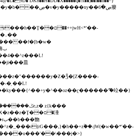
,����9b��8�ږǂQ�=4�0C�O��D��L#�4@�L�9D� DK8��H�DD�X
�����q�!x��)��l��h��^}
�W�����f�[b�w�
�朆