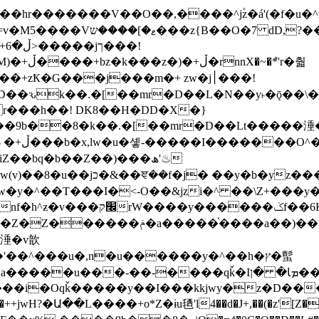
�ܶ*'r�춻
Ҟ�G���j���m�+ zw�j׀���!
DD�D��ԅk��.�[��mr�D��L�N��y˫�ǭ��
[r���h��! DK8��H�DD�X�}
��9b��8�k��.�[��mr�D��Lt�
����涶�w
z������ �u�'��.��^�笶
!y�����W������ky�r��.�*�z��jib��ނ+-
���qǩ�Iܡا� �ן��^ ��y�b�yz�������j�^tZ+�����
���i�Oqǩ�����y��I���kkjwy�z�D���