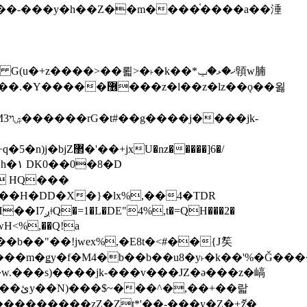
z�����]6�/
��H�DD�X�}�lx%,��4�TDR
QH���2�
jwH<%,��Q!a
)�r���m�ǥy�f�M4�b��b��u8�y˫�k��'%�Ǧ