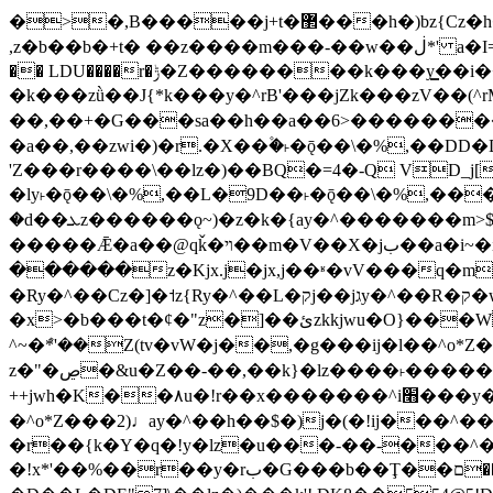
�>�,B�����j+t�޲���h�)bz{Cz�h��hr�������V��O��,����^j۫z�á'(�f�u�^r�b�w�隝��������^�ǿz�讷���b�
,z�b��b�+t� ��z����m���-��w��ڶ*' a�I=v�M5����Vޱ�]����ש���z{B��O�7 dD,?��m��ږ��k%-��j���+�������*'��52H@�2�`!
�� LDU����r�ݱ�Z��������k���y͇��i�+ڵ�6>�����jך���!
�k���zǜ��J{*k���y�^rB'���jZk���zV��(^rM)�+ڵ����+bz�k���z�)�+ڵ�rnnX�~
��,��+�G���sa��h��a��6>���������+z
�a��,
��zwi�)�r.�X��۫�˫�ǭ��\�%,��
'Z���r����\��lz�)��BQ�=4�-Q VD_j
�ly˫�ǭ��\�%,��L�9D��˫�ǭ��\�%,��
�d��ܥz������ǫ~)�z�k�{ay�^�������m>$ �+ڵ���b�x,lw�u�솋-�����I�������O^��<����Od�����azz��&���w]4�M=��}
�����Ǣ�a��@qǩ�ױ��m�V��X�jب��a�i~�iZ��bq�b��Z��)���ھ'♨
������z�Kjx.j�jx,j��ʶ�vV���q�mw(v)��8�u��jכ�&��ਞ��f�j� ��y�b�y
�Ry�^��Cz�]�˦z{Ry�^��L�קj��jגy�^��R�ק�w�y�^��T���I�<-O��&jzi�^ ��\Z+���y�h��b���t��*'��-
�x>�b���t�¢�"z�]��ئzkkjwu�O}���Wnf�h^ƶ�v���׬קrW����y������ݢf��6Қ⽫
^~�ܶ*'��Z(tv�vW�j��,�g���ij�l��^o*Z��Z�Z������ݥ�a�����֫����a��)���q�
z�"�ڝ�&u�Z��-��,��k}�lz����˫�����涶�v歆
++jwh�K��٨u�!r��x�������^i׫���y�'��^���u�,n�u������y�^��h�ץ�蟚
�^o*Z���2)♩ay�^��h��$�)j�(�!ij���^��a�����u���-��-�
�r��{k�Y�q�!y�lz�u���-��-���^
�!x*'��%��r��y�rب�G���b��Ţ��ם��++jwH?�Ա��L����+o*Z�ɨu毢'l4��d�J+,��(�z'[Z���m�W���^���Q�M3��8ݓ-