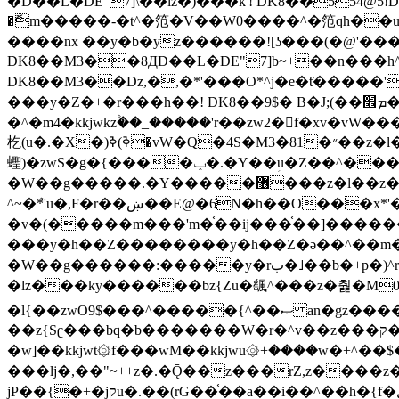
�ޮm�����-�t^�笵�V��W0����^�笵qh��u�E�������m���ڝ�6癭����ny��ڝ�v瀅
����nx ��y�b�yz������![ʖ���(�@'�
DK8��M3��8ДD��L�DE"7]b~+��n���h^ƶ�v���׬�˫�ǭ��\�%,��<
DK8��M3��Dz,�,�*'���O*^j�e�ƭ�����'��֩�X�jب����qǩ�Iܡا� �ן��^ �!x*'��%��r���h��
���y�Z�+�r���h��! DK8��9$� B�J;(��ܡ׮���jg��'ij�0��O��ڝ�t�M=��}zf��蝂f���&��܅��
�^�m4�kkjwkz۫��_�����'r��zw2�f�xv�vW�
杚(u�.�X�)ߢ)ߢ�vW�Q�4S�M3�81�״��z�l�竮����.�Y��ثzj/z�vW��)ߢ�vW���\���w腩ݕ
蟶)�zwS�g�{����ݕ�.�Y��ؚu�Z��^���(b~���)�r���m�ǥy�f�M4�'�z����6�M+z����4��^z���L!
�W��g�����.�Y��؜���޶���z�l��z�lz��ǫ��쮛�ا�����-����۫jب�[Z��m���^j��ji���⽫
^~�ܶ*'u�,F�r��ښ��E@�6N�h��O���x*'���-��[�׿��?�Laj�-�ǫ��톷
�v�(�����m���'m�֫��ij���֫��]������j���۫jب��&k��y����jk-���v�t�^tzwi�)���ښǧv�"�����z�"�����
���y�h��Z��������y�h��Z�ǝ��^��m��8�4��ij�
�W��g������:�����y�rب�˩��b�+p�)^r������l��B�y�g�����v�,��%��h��-��ky���{^��+y�^��oz��ʗ������ޮ'�竝��}
�lz���ky������bz{Zu�颻^���z�춽�M0"���8
�l{��zwO9$���^�����{^��ޞ an�gz����ݶ��ܫz��I7�v�"���L��ֹ�z���h���ꔱ���������ݢe,z� z{k���
��z{Sʗ���bq�b��� ����W�r�^v��z���ק�����u�M4�M4ҹ�z�q�m���z���w��*'��jX�z��z�Ţ��ם�涶
�w]��kkjwt۞f���wM��kkjwu۞+����w�+^��$�ꬡ�
���lj�,��"~++z�.�Ǭ��z���rZ,z����z�(rG��G(�ا���+^��$��$z������nz�(rG���^z�_���r(rG���,}�h
jP��{�+�jקu�.��(rG��֫��a��i��^��h�{f�׫�ܩ�+ڵ���b�w]���n��jk?�d�E� ���������u���'��\���j�>}