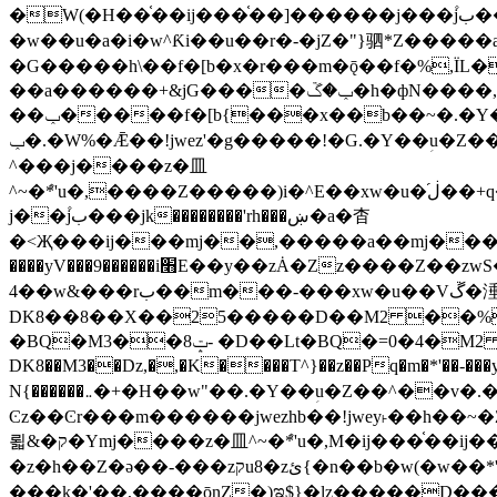
�W(�H��֫��ij���֫��]������j���۫jب���w&�zZ�����i�<�]4���y�Z�Ǯ�[Z����-���y�h��Z��m����֫����a��涶
�w��u�a�i�w^Ƙi��u��r�-�jZ�"}驷*Z�����a�
�G�����h\��f�[b�x�r���m�ǭ��f�%,ÏL��M$�r�܅�ݕ�&
��a������+&jG����ݕ�ڱ�h�фN����,m�+�H��w"��!�G.�Y��ؚu�Z��^�!
��ݕ�����f�[b{���x��b��~�.�Y��آ��+y�f��y˫���w�w腩ݕ��D� ��L�� G(u�+z����>��뢻>�˫�k��*ޚ�ޅ�ݕ顊w腩
ݕ�.�W%�Ǣ��!jwez'�g�����!�G.�Y��ؚu�Z��^�!���x��˫�k��+��-�4�|!�W��g�����.�Y��؜���޶���z�l��z�lz��ǫ��욇
^���j����z�⽫
^~�ܶ*'u�,����Z�����)i�^E��xw�u�ڶ֜��+q�,z�ޮ�)��Z��tۆ��ڞ����z�����*Z�Ǭ[ږ'GM3ۺױ������rG�t#��g����j����jk-
j��۫jب���jk��������'rh���ښ�a�杳
�<Җ���ij���mj��,�����a��mj����z�k�kZ����
����yV���9������i׫E��y��zȦ�Zz����Z��zwS�g��g�v�ڶ*'��z�l��뢻4�.�Y��آ�+\��f�[b��h�١ DK0��0�8�D
4��w&���rب��m���-���xw�u��Vڱ�涶�u�\��b�+n�W.�[��mj����BQ�=4DMDMM HQ���
DK8��8��X��25�����D��M2 ��%,�
BQ�=0�4�M2 ��%
�BQ�M3��8ݓ- �D��Lt�
DK8��M3��Dz,�,�K����T^}��z��Pq�m�*'��-���y
N{������܅�+�H��w"��.�Y��ؚu�Z��^��v�.�Y��؞��&����)���z)ߡ˫�k��(�~��i١r�^r���b��"��!jwex%,�E8t�<#��{Jު笶
Ͼz��Ͼr���m������jwezhb��!jwey˫��h�
뢻&�ק�Ymj����z�⽫^~�ܶ*'u�,M�ij���֫��ij���֫��i��ij����+��������j���۫jب���w.���s)����jk-���v���JZ�ǝ���z�嵪
�z�h��Z�ǝ��-���zקu8�zئ{�n��b�w(�w��*'�K(rG��b��b��u8�{b��(�{l����(�˫����ئy��N)���$~���^�,��+��랇
���k�'��,����ǭnZ�)ಇ$}�lz�����D���ڝ��L��ֹǢ�a��k������Rǫ���b���v���������zZ�Zt*'��-���y�Z�+ޮz