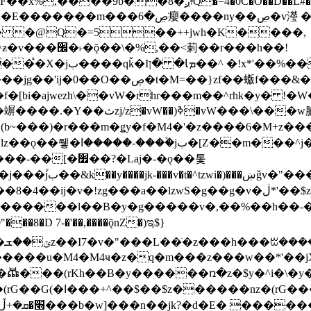
�D��L�DE"7]\��lz�)���k'! DK8��554@5!DF��x%
 ��y�b���ڝ�v�y�����ny��ڝ�6癭
�� �@Q�=5��++jwh�K����,
䓶��r���h��!
Ţ��ם��++jwH<*'��-
��f�[bi�ajwezh\��vW�rhr���m��^rhk�y� !
�y�Z�Ǯ�[Z����-
v�!zg���a��lzwS�g��g�v�ڶ*'��$z�-�֥ ��L!
�D 7-�'��,����ǭnZ�)ಇ$}
��(rKh��B�y������ռ�z�$y�^i�\�y�rب��b��
��+z۫��-jW(�w��*'��-