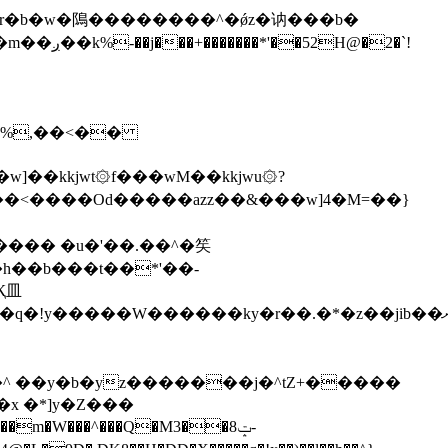
\�%,��<��
]��kkjwt۞f���wM��kkjwu۞?
x �*]y�Z���