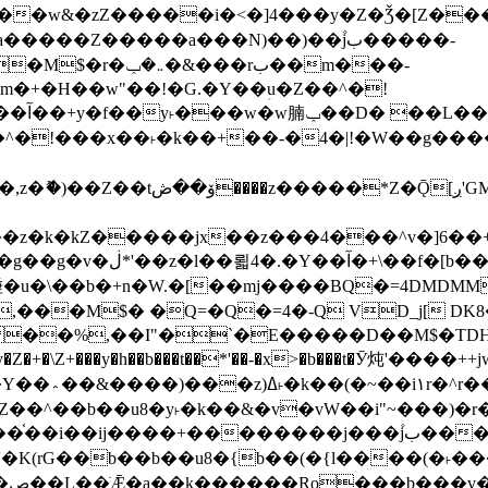
����Z�����a���N)��)��۫jب�����-
���rب��m���-
�jx��z���4���^v�]6��+q�5�n)j�bjZ޲�'��+jxU�n
��M$� �Q=�Q�=4�-Q VD_j[ DK8
,��I"�`�E�����D��M$�TDH��I7ږǂQ�=1�L�DE"4%,t�=
�Z�+�\Z+���y�h��b���t��*'��-�x>�b���t�Ӯ炖'����++
�~�Z��^��b��u8�y˫�k��&�v�vW��i"~���
�