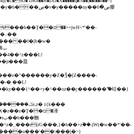
,����9b��8�ږǂQ�=4�0C�O��D��L#�4@�L�9D� DK8��H�DD�X
�����q�!x��)��l��h��^}
�W�����f�[b�w�
�朆