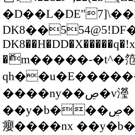
�D��L�DE"7]\��l
DK8��554@5!DF��x%,����
DK8��H�DD�X
�����q�!x
�ޮm�����-�t^
qh��u�E�������
����ny��ڝ�v瀅
��y�b���ڝ�v�y�����ny��ڝ�6
癭����nx ��y�b