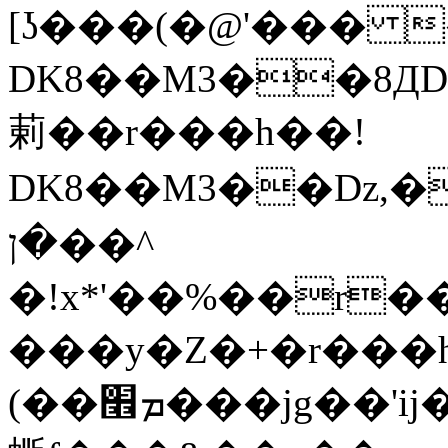
[ʖ���(�@'��� 
DK8��M3��8ДD��L�D
䓶��r���h��!
DK8��M3��Dz,�,�*'
�ן��^
�!x*'��%��r���h��Ţ�
���y�Z�+�r���h�
(��ܡ׮���jg��'ij�0��O��ڝ�t�M=��}zf��