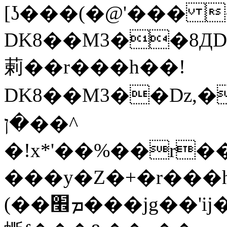
[ʖ���(�@'��� 
DK8��M3��8ДD��L�D
䓶��r���h��!
DK8��M3��Dz,�,�*'
�ן��^
�!x*'��%��r���h��Ţ�
���y�Z�+�r���h�
(��ܡ׮���jg��'ij�0��O��ڝ�t�M=��}zf��