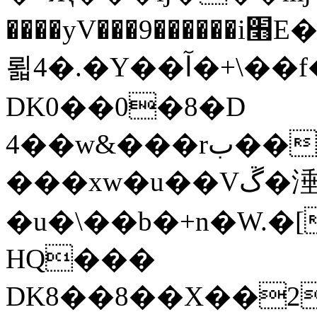
����yV���9������i׫E��y��zȦ�Zz����Z��zwS�g��g�v�ڶ*'��z�l��
뢻4�.�Y��آ�+\��f�[b��h�١
DK0��0�8�D
4��w&���rب��m���-
���xw�u��Vڱ�涶
�u�\��b�+n�W.�
HQ���
DK8��8��X��